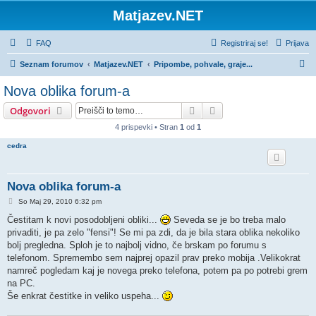
Matjazev.NET
FAQ
Registriraj se!
Prijava
I
Seznam forumov
Matjazev.NET
Pripombe, pohvale, graje...
s
Nova oblika forum-a
k
Iskanje
Napredno iskanje
Odgovori
a
4 prispevki • Stran
1
od
1
n
cedra
j
e
Nova oblika forum-a
O
So Maj 29, 2010 6:32 pm
d
g
Čestitam k novi posodobljeni obliki...
Seveda se je bo treba malo
o
privaditi, je pa zelo "fensi"! Se mi pa zdi, da je bila stara oblika nekoliko
v
o
bolj pregledna. Sploh je to najbolj vidno, če brskam po forumu s
r
telefonom. Spremembo sem najprej opazil prav preko mobija .Velikokrat
namreč pogledam kaj je novega preko telefona, potem pa po potrebi grem
na PC.
Še enkrat čestitke in veliko uspeha...