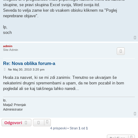
v
o
skupine, se pravi skupina Excel svoja, Word svoja itd.
r
Seveda to velja zame ker ob vsakem obisku kliknem na "Poglej
neprebrane objave".
lp,
soch
admin
Site Admin
Re: Nova oblika forum-a
O
Ne Maj 30, 2010 3:20 pm
d
g
Hvala za nasvet, ki se mi zdi zanimiv. Trenutno se ukvarjam še
o
nekaterimi drugmi spremembami a upam, da ne bom pozabil in bom
v
o
pogledal ali se kaj takšnega lahko naredi...
r
lp,
Matjaž Prtenjak
Administrator
Odgovori
4 prispevki • Stran
1
od
1