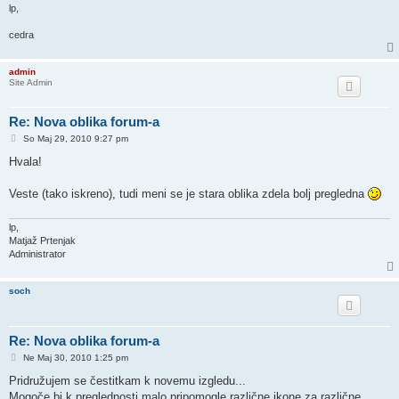
lp,
cedra
admin
Site Admin
Re: Nova oblika forum-a
O
So Maj 29, 2010 9:27 pm
d
g
Hvala!
o
v
o
Veste (tako iskreno), tudi meni se je stara oblika zdela bolj pregledna
r
lp,
Matjaž Prtenjak
Administrator
soch
Re: Nova oblika forum-a
O
Ne Maj 30, 2010 1:25 pm
d
g
Pridružujem se čestitkam k novemu izgledu...
o
Mogoče bi k preglednosti malo pripomogle različne ikone za različne