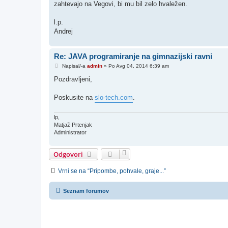
zahtevajo na Vegovi, bi mu bil zelo hvaležen.
l.p.
Andrej
Re: JAVA programiranje na gimnazijski ravni
O
Napisal/-a
admin
»
Po Avg 04, 2014 6:39 am
d
g
Pozdravljeni,
o
v
o
Poskusite na
slo-tech.com
.
r
lp,
Matjaž Prtenjak
Administrator
Odgovori
Vrni se na “Pripombe, pohvale, graje...”
Seznam forumov