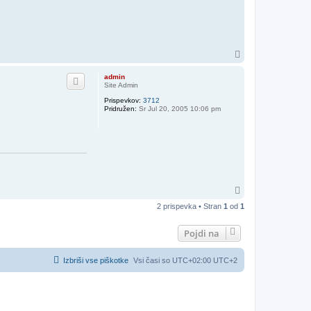
N
a
v
admin
r
Site Admin
h
Prispevkov:
3712
Pridružen:
Sr Jul 20, 2005 10:06 pm
N
a
2 prispevka • Stran
1
od
1
v
r
h
Pojdi na
Izbriši vse piškotke
Vsi časi so UTC+02:00 UTC+2