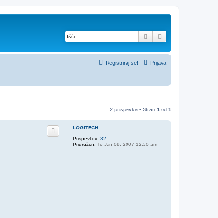
Iskanje
Napredno iskanje
Registriraj se!
Prijava
2 prispevka • Stran
1
od
1
LOGITECH
Prispevkov:
32
Pridružen:
To Jan 09, 2007 12:20 am