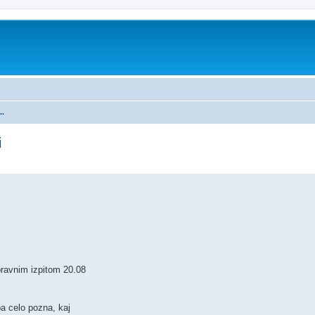
..
i
no iskanje
pravnim izpitom 20.08
pa celo pozna, kaj