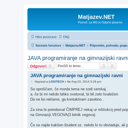
Matjazev.NET
Pomoč za MS in Odprto pisarno
Hitre povezave
FAQ
Seznam forumov
Matjazev.NET
Pripombe, pohvale, graje.
JAVA programiranje na gimnazijski ravn
Iskanje
Napred
Odgovori
JAVA programiranje na gimnazijski ravni
O
Napisal/-a
LOGITECH
»
Ne Avg 03, 2014 5:28 pm
d
g
Se oproščam, če morda tema ne sodi semkaj..
o
a, če bi mi nekdo lahko svetoval, bi bil zelo hvaležen.
v
o
Da ne bo reklame, ga kontaktiram zasebno..
r
Za sina bi potreboval ČIMPREJ nekaj ur inštrukcij pred po
na Gimnaziji VEGOVA(3 letnik vegova)
Če se najde kakšen študent oz. nekdo ki to obvladuje, ali 