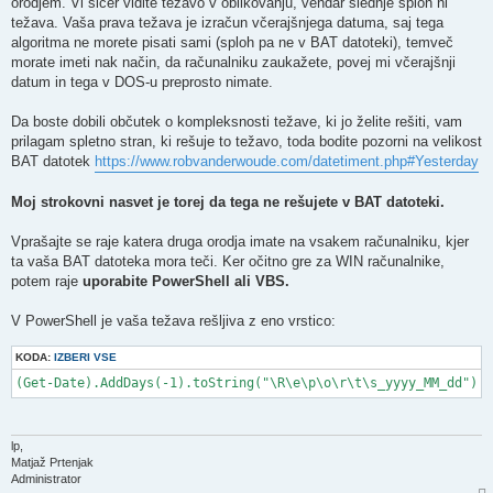
orodjem. Vi sicer vidite težavo v oblikovanju, vendar slednje sploh ni
težava. Vaša prava težava je izračun včerajšnjega datuma, saj tega
algoritma ne morete pisati sami (sploh pa ne v BAT datoteki), temveč
morate imeti nak način, da računalniku zaukažete, povej mi včerajšnji
datum in tega v DOS-u preprosto nimate.
Da boste dobili občutek o kompleksnosti težave, ki jo želite rešiti, vam
prilagam spletno stran, ki rešuje to težavo, toda bodite pozorni na velikost
BAT datotek
https://www.robvanderwoude.com/datetiment.php#Yesterday
Moj strokovni nasvet je torej da tega ne rešujete v BAT datoteki.
Vprašajte se raje katera druga orodja imate na vsakem računalniku, kjer
ta vaša BAT datoteka mora teči. Ker očitno gre za WIN računalnike,
potem raje
uporabite PowerShell ali VBS.
V PowerShell je vaša težava rešljiva z eno vrstico:
KODA:
IZBERI VSE
(Get-Date).AddDays(-1).toString("\R\e\p\o\r\t\s_yyyy_MM_dd")
lp,
Matjaž Prtenjak
Administrator