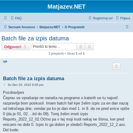
Matjazev.NET
FAQ
Registriraj se!
Prijava
I
Seznam forumov
Matjazev.NET
O Programih
s
Batch file za izpis datuma
k
Iskanje
Napredno iskanje
Odgovori
a
3 prispevki • Stran
1
od
1
n
ajk
j
e
Batch file za izpis datuma
O
So Dec 03, 2022 9:00 pm
d
g
Pozdravljeni
o
Čeprav se vprašanje ne nanaša na programe o katerih se tu največ
v
o
razpravlja bom poskusil. Imam batch fail kjer želim izpis za en dan nazaj
r
od tekočega dne, vendar pa ko je dan med 1. in 9. da se pred enice vpiše
0 (da je 01, 02....itd do 09). Torej želim imeti izpis
Reports_2022_12_02.Očtno pa v tej moji kodi nekaj ne štima, ker pred
enicami ne dobi 0. Izpis ki ga dobim je sledeči Reports_2022_12_2.asc.
Del kode: