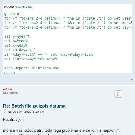
KODA:
IZBERI VSE
@echo off

for /f "tokens=2-4 delims=. " %%a in ('date /t') do set year=%
for /f "tokens=2-4 delims=. " %%a in ('date /t') do set mon=%%
for /f "tokens=2-4 delims=. " %%a in ('date /t') do set day=%%
set y=%year%

set m=%mon%

set x=%day%

set /a day= x-1

if "%day:~0,1%" == "" set  day=0%day:~1,1%

set jintian=%y%_%m%_%day%

echo Reports_%jintian%.asc

pause
admin
Site Admin
Re: Batch file za izpis datuma
O
Ne Dec 04, 2022 1:10 pm
d
g
Pozdravljeni,
o
v
o
moram vas razočarati , toda tega problema ste se lotili z napačnim
r