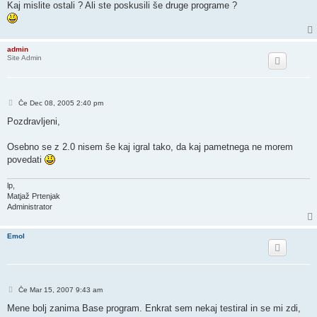
Kaj mislite ostali ? Ali ste poskusili še druge programe ?
admin
Site Admin
O
Če Dec 08, 2005 2:40 pm
d
g
Pozdravljeni,
o
v
o
Osebno se z 2.0 nisem še kaj igral tako, da kaj pametnega ne morem
r
povedati
lp,
Matjaž Prtenjak
Administrator
Emol
O
Če Mar 15, 2007 9:43 am
d
g
Mene bolj zanima Base program. Enkrat sem nekaj testiral in se mi zdi,
o