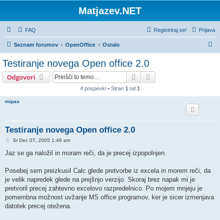
Matjazev.NET
FAQ
Registriraj se!
Prijava
I
Seznam forumov
OpenOffice
Ostalo
s
Testiranje novega Open office 2.0
k
Iskanje
Napredno iskanje
Odgovori
a
4 prispevki • Stran
1
od
1
n
mipax
j
e
Testiranje novega Open office 2.0
O
Sr Dec 07, 2005 1:49 am
d
g
Jaz se ga naložil in moram reči, da je precej izpopolnjen.
o
v
o
Posebej sem preizkusil Calc glede pretvorbe iz excela in morem reči, da
r
je velik napredek glede na prejšnjo verzijo. Skoraj brez napak mi je
pretvoril precej zahtevno excelovo razpredelnico. Po mojem mnjeju je
pomembna možnost uvžanje MS office programov, ker je sicer izmenjava
datotek precej otežena.