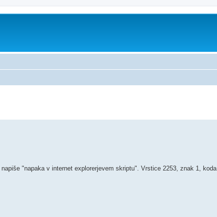
no iskanje
napiše "napaka v internet explorerjevem skriptu". Vrstice 2253, znak 1, koda 