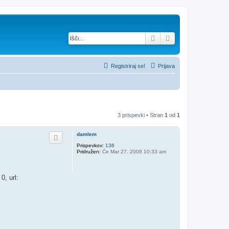
Iskanje
Napredno iskanje
Registriraj se!
Prijava
3 prispevki • Stran
1
od
1
damlem
Prispevkov:
136
Pridružen:
Če Mar 27, 2008 10:33 am
0, url: