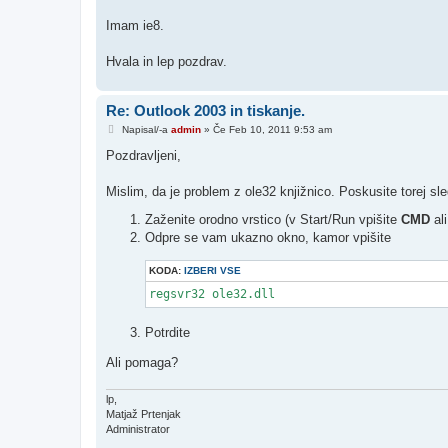
Imam ie8.
Hvala in lep pozdrav.
Re: Outlook 2003 in tiskanje.
O
Napisal/-a
admin
»
Če Feb 10, 2011 9:53 am
d
g
Pozdravljeni,
o
v
o
Mislim, da je problem z ole32 knjižnico. Poskusite torej sl
r
Zaženite orodno vrstico (v Start/Run vpišite
CMD
al
Odpre se vam ukazno okno, kamor vpišite
KODA:
IZBERI VSE
Potrdite
Ali pomaga?
lp,
Matjaž Prtenjak
Administrator