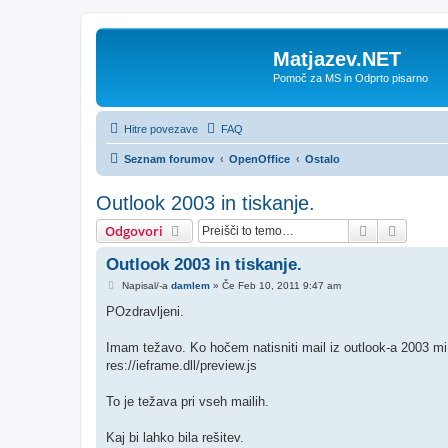
Matjazev.NET
Pomoč za MS in Odprto pisarno
Hitre povezave
FAQ
Seznam forumov
OpenOffice
Ostalo
Outlook 2003 in tiskanje.
Iskanje
Napred
Odgovori
Outlook 2003 in tiskanje.
O
Napisal/-a
damlem
»
Če Feb 10, 2011 9:47 am
d
g
POzdravljeni.
o
v
o
Imam težavo. Ko hočem natisniti mail iz outlook-a 2003 mi 
r
res://ieframe.dll/preview.js
To je težava pri vseh mailih.
Kaj bi lahko bila rešitev.