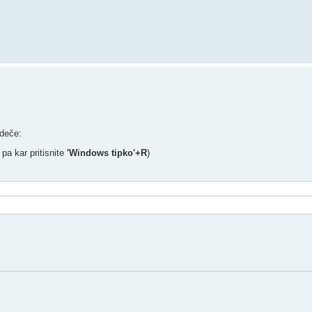
edeče:
i pa kar pritisnite
'Windows tipko'+R
)