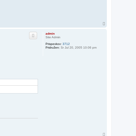
N
a
v
admin
r
Site Admin
h
Prispevkov:
3712
Pridružen:
Sr Jul 20, 2005 10:06 pm
N