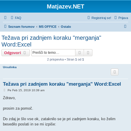
Matjazev.NET
FAQ
Registriraj se!
Prijava
I
Seznam forumov
MS OFFICE
Ostalo
s
Težava pri zadnjem koraku "merganja"
k
Word:Excel
a
Iskanje
Napredno iskanje
Odgovori
n
2 prispevka • Stran
1
od
1
j
Ursulinka
e
Težava pri zadnjem koraku "merganja" Word:Excel
O
Pe Feb 15, 2019 10:39 am
d
g
Zdravo,
o
v
o
prosim za pomoč.
r
Do zdaj je šlo vse ok, zataknilo se je pri zadnjem koraku, ko želim
besedilo poslati in se mi izpiše: