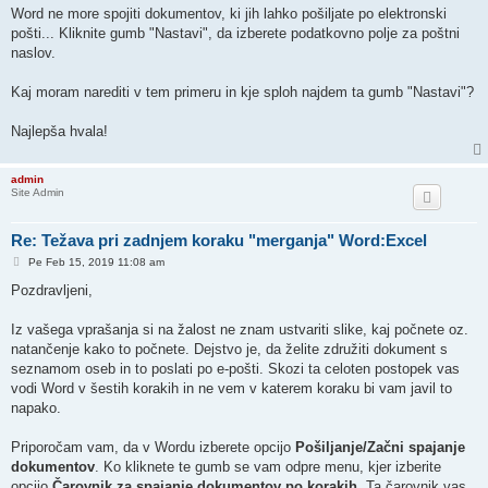
Word ne more spojiti dokumentov, ki jih lahko pošiljate po elektronski
pošti... Kliknite gumb "Nastavi", da izberete podatkovno polje za poštni
naslov.
Kaj moram narediti v tem primeru in kje sploh najdem ta gumb "Nastavi"?
Najlepša hvala!
admin
Site Admin
Re: Težava pri zadnjem koraku "merganja" Word:Excel
O
Pe Feb 15, 2019 11:08 am
d
g
Pozdravljeni,
o
v
o
Iz vašega vprašanja si na žalost ne znam ustvariti slike, kaj počnete oz.
r
natančenje kako to počnete. Dejstvo je, da želite združiti dokument s
seznamom oseb in to poslati po e-pošti. Skozi ta celoten postopek vas
vodi Word v šestih korakih in ne vem v katerem koraku bi vam javil to
napako.
Priporočam vam, da v Wordu izberete opcijo
Pošiljanje/Začni spajanje
dokumentov
. Ko kliknete te gumb se vam odpre menu, kjer izberite
opcijo
Čarovnik za spajanje dokumentov po korakih
. Ta čarovnik vas