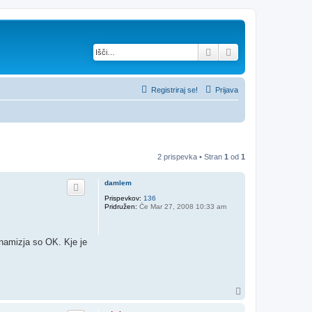
Iskanje
Napredno iskanje
Registriraj se!
Prijava
2 prispevka • Stran
1
od
1
damlem
Prispevkov:
136
Pridružen:
Če Mar 27, 2008 10:33 am
 namizja so OK. Kje je
N
a
v