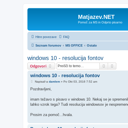
Matjazev.NET
Pomoč za MS in Odprto pisarno
Hitre povezave
FAQ
Seznam forumov
MS OFFICE
Ostalo
windows 10 - resolucija fontov
Iskanje
Napred
Odgovori
windows 10 - resolucija fontov
O
Napisal/-a
damlem
»
Po Okt 03, 2016 7:52 am
d
g
Pozdravljeni,
o
v
o
imam težavo s pisavo v windows 10. Nekaj se je spremenilo
r
lahko vzrok tega? Tudi resolucija windowsov je nespremen
Prosim za pomoč...hvala.