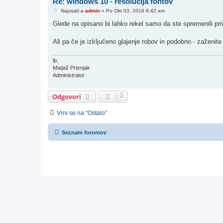
Re: windows 10 - resolucija fontov
O
Napisal/-a
admin
»
Po Okt 03, 2016 8:42 am
d
g
Glede na opisano bi lahko rekel samo da ste spremenili pr
o
v
o
Ali pa če je izključeno glajenje robov in podobno - zaženit
r
lp,
Matjaž Prtenjak
Administrator
Odgovori
Vrni se na “Ostalo”
Seznam forumov