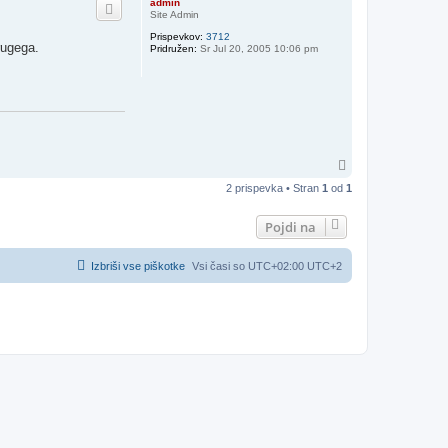
admin
r
Site Admin
h
Prispevkov:
3712
rugega.
Pridružen:
Sr Jul 20, 2005 10:06 pm
N
a
2 prispevka • Stran
1
od
1
v
r
h
Pojdi na
Izbriši vse piškotke
Vsi časi so UTC+02:00 UTC+2