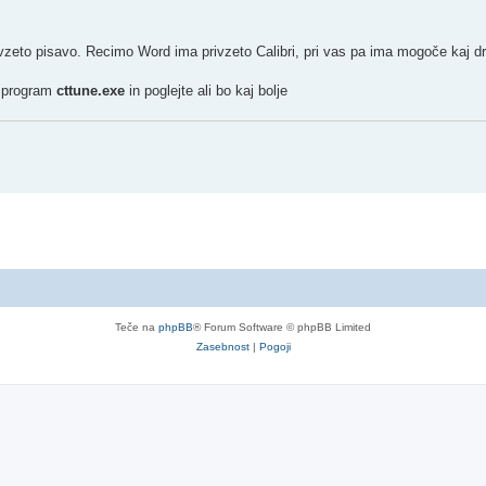
ivzeto pisavo. Recimo Word ima privzeto Calibri, pri vas pa ima mogoče kaj d
e program
cttune.exe
in poglejte ali bo kaj bolje
Teče na
phpBB
® Forum Software © phpBB Limited
Zasebnost
|
Pogoji