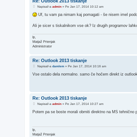
Re: Outlook 2013 tiskanje
O
Napisal/-a
admin
»
Pe Jan 17, 2014 10:12 am
d
g
Uf, tu vam pa nimam kaj pomagati - še nisem imel pod
o
v
o
Ali je sicer s tiskalnikom vse ok? Iz drugih programov lahk
r
lp,
Matjaž Prtenjak
Administrator
Re: Outlook 2013 tiskanje
O
Napisal/-a
damlem
»
Pe Jan 17, 2014 10:16 am
d
g
Vse ostalo dela normalno. samo če hočem direkt iz outlook-
o
v
o
r
Re: Outlook 2013 tiskanje
O
Napisal/-a
admin
»
Pe Jan 17, 2014 10:27 am
d
g
Potem pa se boste morali obrniti direktno na MS tehnično
o
v
o
r
lp,
Matjaž Prtenjak