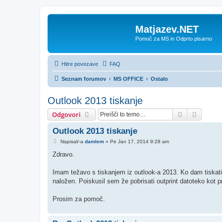
Matjazev.NET
Pomoč za MS in Odprto pisarno
Hitre povezave
FAQ
Seznam forumov
MS OFFICE
Ostalo
Outlook 2013 tiskanje
Iskanje
Napred
Odgovori
Outlook 2013 tiskanje
O
Napisal/-a
damlem
»
Pe Jan 17, 2014 9:28 am
d
g
Zdravo.
o
v
o
Imam težavo s tiskanjem iz outlook-a 2013. Ko dam tiskat
r
naložen. Poiskusil sem že pobrisati outprint datoteko kot p
Prosim za pomoč.