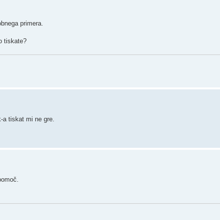
obnega primera.
o tiskate?
a tiskat mi ne gre.
 pomoč.