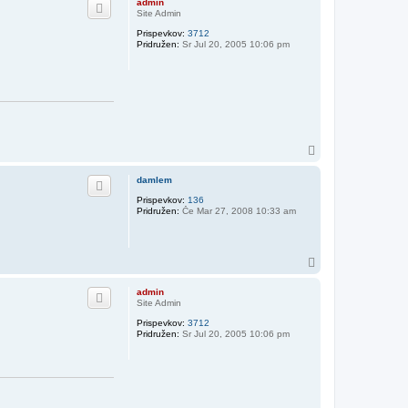
admin
r
Site Admin
h
Prispevkov:
3712
Pridružen:
Sr Jul 20, 2005 10:06 pm
N
a
v
damlem
r
Prispevkov:
136
h
Pridružen:
Če Mar 27, 2008 10:33 am
N
a
v
admin
r
Site Admin
h
Prispevkov:
3712
Pridružen:
Sr Jul 20, 2005 10:06 pm