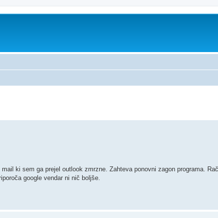
no iskanje
i mail ki sem ga prejel outlook zmrzne. Zahteva ponovni zagon programa. Rač
riporoča google vendar ni nič boljše.