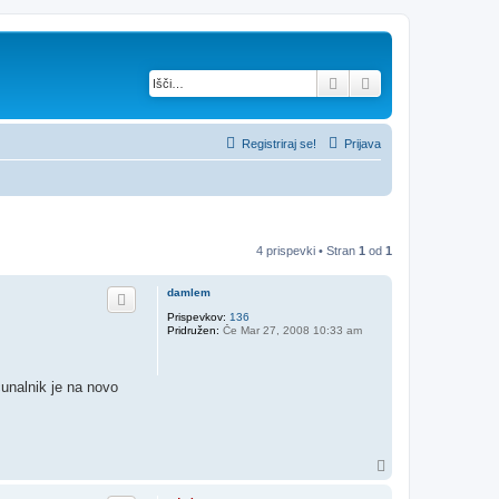
Iskanje
Napredno iskanje
Registriraj se!
Prijava
4 prispevki • Stran
1
od
1
damlem
Prispevkov:
136
Pridružen:
Če Mar 27, 2008 10:33 am
unalnik je na novo
N
a
v