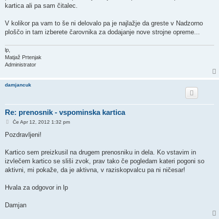
kartica ali pa sam čitalec.
V kolikor pa vam to še ni delovalo pa je najlažje da greste v Nadzorno
ploščo in tam izberete čarovnika za dodajanje nove strojne opreme...
lp,
Matjaž Prtenjak
Administrator
damjancuk
Re: prenosnik - vspominska kartica
O
Če Apr 12, 2012 1:32 pm
d
g
Pozdravljeni!
o
v
o
Kartico sem preizkusil na drugem prenosniku in dela. Ko vstavim in
r
izvlečem kartico se sliši zvok, prav tako če pogledam kateri pogoni so
aktivni, mi pokaže, da je aktivna, v raziskopvalcu pa ni ničesar!
Hvala za odgovor in lp
Damjan