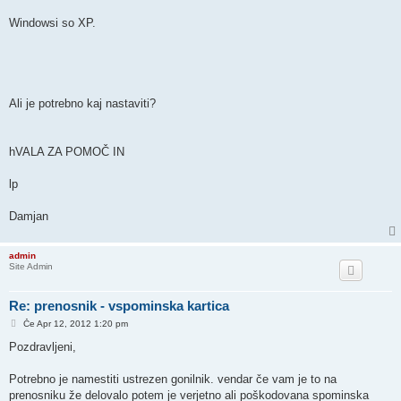
Windowsi so XP.
Ali je potrebno kaj nastaviti?
hVALA ZA POMOČ IN
lp
Damjan
admin
Site Admin
Re: prenosnik - vspominska kartica
O
Če Apr 12, 2012 1:20 pm
d
g
Pozdravljeni,
o
v
o
Potrebno je namestiti ustrezen gonilnik. vendar če vam je to na
r
prenosniku že delovalo potem je verjetno ali poškodovana spominska