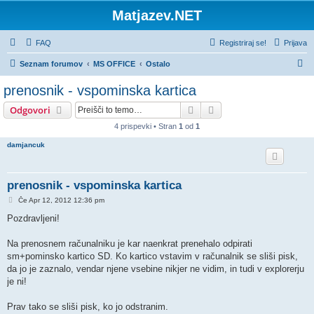
Matjazev.NET
FAQ
Registriraj se!
Prijava
I
Seznam forumov
MS OFFICE
Ostalo
s
prenosnik - vspominska kartica
k
Iskanje
Napredno iskanje
Odgovori
a
4 prispevki • Stran
1
od
1
n
damjancuk
j
e
prenosnik - vspominska kartica
O
Če Apr 12, 2012 12:36 pm
d
g
Pozdravljeni!
o
v
o
Na prenosnem računalniku je kar naenkrat prenehalo odpirati
r
sm+pominsko kartico SD. Ko kartico vstavim v računalnik se sliši pisk,
da jo je zaznalo, vendar njene vsebine nikjer ne vidim, in tudi v explorerju
je ni!
Prav tako se sliši pisk, ko jo odstranim.