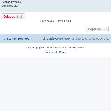
Matjaž Prtenjak
Administrator
Odgovori
1 prispevek • Stran
1
od
1
Pojdi na
Seznam forumov
Izbriši vse piškotke
Vsi časi so UTC+02:00 UTC+2
Teče na
phpBB
® Forum Software © phpBB Limited
Zasebnost
|
Pogoji