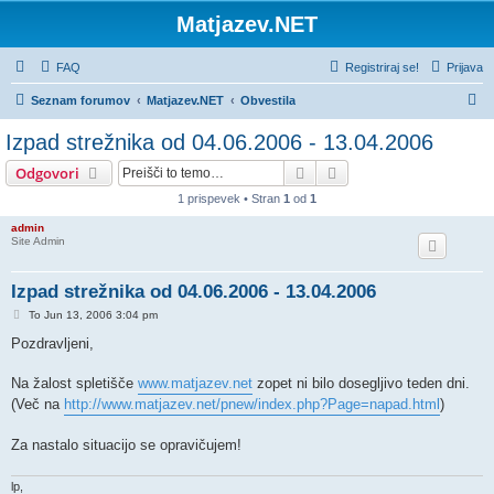
Matjazev.NET
FAQ
Registriraj se!
Prijava
I
Seznam forumov
Matjazev.NET
Obvestila
s
Izpad strežnika od 04.06.2006 - 13.04.2006
k
Iskanje
Napredno iskanje
Odgovori
a
1 prispevek • Stran
1
od
1
n
admin
j
Site Admin
e
Izpad strežnika od 04.06.2006 - 13.04.2006
O
To Jun 13, 2006 3:04 pm
d
g
Pozdravljeni,
o
v
o
Na žalost spletišče
www.matjazev.net
zopet ni bilo dosegljivo teden dni.
r
(Več na
http://www.matjazev.net/pnew/index.php?Page=napad.html
)
Za nastalo situacijo se opravičujem!
lp,