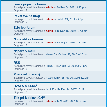
teve s prijavo v forum
Zadnji prispevek Napisal/-a
admin
«
So Feb 04, 2012 9:13 pm
Odgovori:
1
Povezava na blog
Zadnji prispevek Napisal/-a
admin
«
So Maj 21, 2011 7:47 pm
Odgovori:
2
Zelo lep forum!
Zadnji prispevek Napisal/-a
admin
«
To Nov 16, 2010 10:43 am
Odgovori:
4
Nova oblika forum-a
Zadnji prispevek Napisal/-a
admin
«
Ne Maj 30, 2010 3:20 pm
Odgovori:
3
Napake v mailu
Zadnji prispevek Napisal/-a
kljuka13
«
Če Mar 11, 2010 4:16 pm
Odgovori:
3
RSS
Zadnji prispevek Napisal/-a
kljuka13
«
Sr Jun 03, 2009 3:59 pm
Odgovori:
5
Pozdravljen nazaj
Zadnji prispevek Napisal/-a
maxximum
«
Sr Feb 20, 2008 6:01 pm
Odgovori:
13
HVALA MATJAŽ
Zadnji prispevek Napisal/-a
Iztok75
«
Pe Dec 14, 2007 10:45 pm
Odgovori:
5
Trik pri izdelavi .CHM
Zadnji prispevek Napisal/-a
admin
«
To Sep 06, 2005 6:12 pm
Odgovori:
1