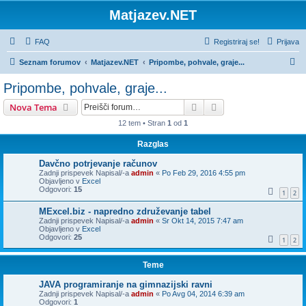
Matjazev.NET
FAQ
Registriraj se!
Prijava
I
Seznam forumov
Matjazev.NET
Pripombe, pohvale, graje...
s
Pripombe, pohvale, graje...
k
Iskanje
Napredno iskanje
Nova Tema
a
12 tem • Stran
1
od
1
n
Razglas
j
e
Davčno potrjevanje računov
Zadnji prispevek Napisal/-a
admin
«
Po Feb 29, 2016 4:55 pm
Objavljeno v
Excel
Odgovori:
15
1
2
MExcel.biz - napredno združevanje tabel
Zadnji prispevek Napisal/-a
admin
«
Sr Okt 14, 2015 7:47 am
Objavljeno v
Excel
Odgovori:
25
1
2
Teme
JAVA programiranje na gimnazijski ravni
Zadnji prispevek Napisal/-a
admin
«
Po Avg 04, 2014 6:39 am
Odgovori:
1