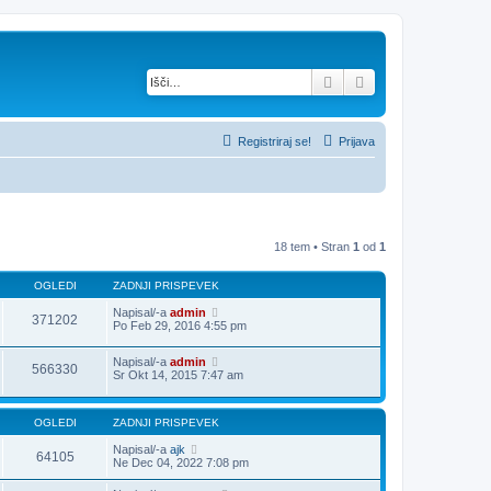
Iskanje
Napredno iskanje
Registriraj se!
Prijava
18 tem • Stran
1
od
1
OGLEDI
ZADNJI PRISPEVEK
Napisal/-a
admin
371202
Po Feb 29, 2016 4:55 pm
Napisal/-a
admin
566330
Sr Okt 14, 2015 7:47 am
OGLEDI
ZADNJI PRISPEVEK
Napisal/-a
ajk
64105
Ne Dec 04, 2022 7:08 pm