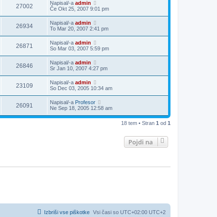
Napisal/-a
admin
27002
Če Okt 25, 2007 9:01 pm
Napisal/-a
admin
26934
To Mar 20, 2007 2:41 pm
Napisal/-a
admin
26871
So Mar 03, 2007 5:59 pm
Napisal/-a
admin
26846
Sr Jan 10, 2007 4:27 pm
Napisal/-a
admin
23109
So Dec 03, 2005 10:34 am
Napisal/-a
Profesor
26091
Ne Sep 18, 2005 12:58 am
18 tem • Stran
1
od
1
Pojdi na
Izbriši vse piškotke
Vsi časi so UTC+02:00 UTC+2