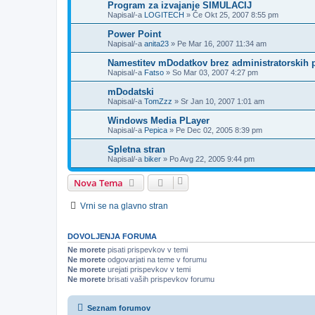
Program za izvajanje SIMULACIJ
Napisal/-a
LOGITECH
»
Če Okt 25, 2007 8:55 pm
Power Point
Napisal/-a
anita23
»
Pe Mar 16, 2007 11:34 am
Namestitev mDodatkov brez administratorskih 
Napisal/-a
Fatso
»
So Mar 03, 2007 4:27 pm
mDodatski
Napisal/-a
TomZzz
»
Sr Jan 10, 2007 1:01 am
Windows Media PLayer
Napisal/-a
Pepica
»
Pe Dec 02, 2005 8:39 pm
Spletna stran
Napisal/-a
biker
»
Po Avg 22, 2005 9:44 pm
Nova Tema
Vrni se na glavno stran
DOVOLJENJA FORUMA
Ne morete
pisati prispevkov v temi
Ne morete
odgovarjati na teme v forumu
Ne morete
urejati prispevkov v temi
Ne morete
brisati vaših prispevkov forumu
Seznam forumov