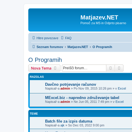
Matjazev.NET
Pomoč za MS in Odprto pisarno
Hitre povezave
FAQ
Seznam forumov
Matjazev.NET
O Programih
O Programih
Iskanje
Napre
Nova Tema
RAZGLAS
Davčno potrjevanje računov
Napisal/-a
admin
»
Po Nov 09, 2015 10:26 pm
» v
Excel
MExcel.biz - napredno združevanje tabel
Napisal/-a
admin
»
Ne Jun 05, 2011 7:49 pm
» v
Excel
TEME
Batch file za izpis datuma
Napisal/-a
ajk
»
So Dec 03, 2022 9:00 pm