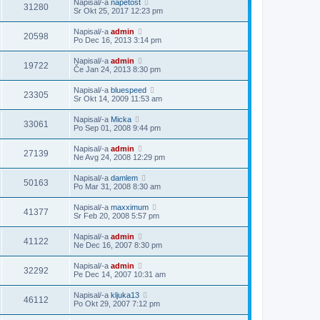
Napisal/-a
napetost
31280
Sr Okt 25, 2017 12:23 pm
Napisal/-a
admin
20598
Po Dec 16, 2013 3:14 pm
Napisal/-a
admin
19722
Če Jan 24, 2013 8:30 pm
Napisal/-a
bluespeed
23305
Sr Okt 14, 2009 11:53 am
Napisal/-a
Micka
33061
Po Sep 01, 2008 9:44 pm
Napisal/-a
admin
27139
Ne Avg 24, 2008 12:29 pm
Napisal/-a
damlem
50163
Po Mar 31, 2008 8:30 am
Napisal/-a
maxximum
41377
Sr Feb 20, 2008 5:57 pm
Napisal/-a
admin
41122
Ne Dec 16, 2007 8:30 pm
Napisal/-a
admin
32292
Pe Dec 14, 2007 10:31 am
Napisal/-a
kljuka13
46112
Po Okt 29, 2007 7:12 pm