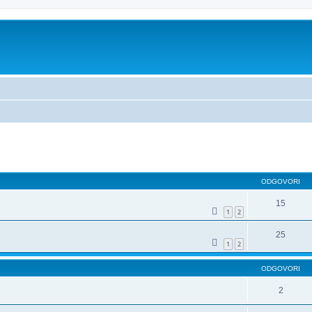
dno iskanje
ODGOVORI
15
1
2
25
1
2
ODGOVORI
2