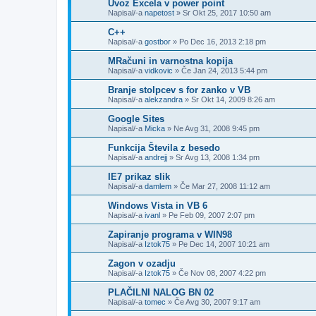
Uvoz Excela v power point
Napisal/-a
napetost
»
Sr Okt 25, 2017 10:50 am
C++
Napisal/-a
gostbor
»
Po Dec 16, 2013 2:18 pm
MRačuni in varnostna kopija
Napisal/-a
vidkovic
»
Če Jan 24, 2013 5:44 pm
Branje stolpcev s for zanko v VB
Napisal/-a
alekzandra
»
Sr Okt 14, 2009 8:26 am
Google Sites
Napisal/-a
Micka
»
Ne Avg 31, 2008 9:45 pm
Funkcija Števila z besedo
Napisal/-a
andrejj
»
Sr Avg 13, 2008 1:34 pm
IE7 prikaz slik
Napisal/-a
damlem
»
Če Mar 27, 2008 11:12 am
Windows Vista in VB 6
Napisal/-a
ivanl
»
Pe Feb 09, 2007 2:07 pm
Zapiranje programa v WIN98
Napisal/-a
Iztok75
»
Pe Dec 14, 2007 10:21 am
Zagon v ozadju
Napisal/-a
Iztok75
»
Če Nov 08, 2007 4:22 pm
PLAČILNI NALOG BN 02
Napisal/-a
tomec
»
Če Avg 30, 2007 9:17 am