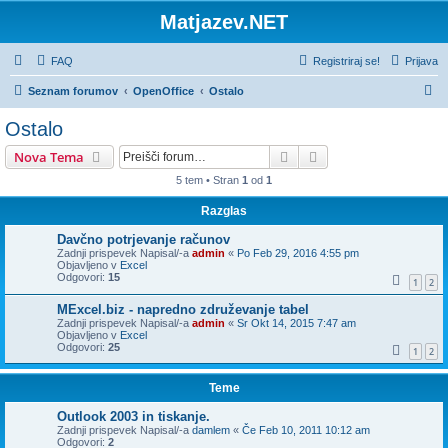
Matjazev.NET
FAQ
Registriraj se!
Prijava
I
Seznam forumov
OpenOffice
Ostalo
s
Ostalo
k
Iskanje
Napredno iskanje
Nova Tema
a
5 tem • Stran
1
od
1
n
Razglas
j
e
Davčno potrjevanje računov
Zadnji prispevek Napisal/-a
admin
«
Po Feb 29, 2016 4:55 pm
Objavljeno v
Excel
Odgovori:
15
1
2
MExcel.biz - napredno združevanje tabel
Zadnji prispevek Napisal/-a
admin
«
Sr Okt 14, 2015 7:47 am
Objavljeno v
Excel
Odgovori:
25
1
2
Teme
Outlook 2003 in tiskanje.
Zadnji prispevek Napisal/-a
damlem
«
Če Feb 10, 2011 10:12 am
Odgovori:
2