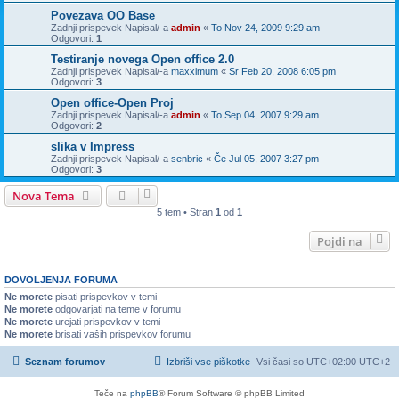
Povezava OO Base
Zadnji prispevek Napisal/-a
admin
«
To Nov 24, 2009 9:29 am
Odgovori:
1
Testiranje novega Open office 2.0
Zadnji prispevek Napisal/-a
maxximum
«
Sr Feb 20, 2008 6:05 pm
Odgovori:
3
Open office-Open Proj
Zadnji prispevek Napisal/-a
admin
«
To Sep 04, 2007 9:29 am
Odgovori:
2
slika v Impress
Zadnji prispevek Napisal/-a
senbric
«
Če Jul 05, 2007 3:27 pm
Odgovori:
3
Nova Tema
5 tem • Stran
1
od
1
Pojdi na
DOVOLJENJA FORUMA
Ne morete
pisati prispevkov v temi
Ne morete
odgovarjati na teme v forumu
Ne morete
urejati prispevkov v temi
Ne morete
brisati vaših prispevkov forumu
Seznam forumov
Izbriši vse piškotke
Vsi časi so UTC+02:00 UTC+2
Teče na
phpBB
® Forum Software © phpBB Limited