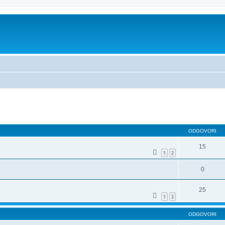
dno iskanje
ODGOVORI
15
1
2
0
25
1
2
ODGOVORI