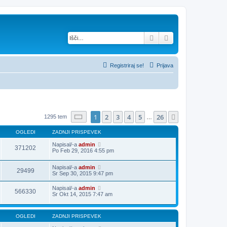
Iskanje
Napredno iskanje
Registriraj se!
Prijava
Stran
1
od
26
1
2
3
4
5
26
Naslednja
1295 tem
…
OGLEDI
ZADNJI PRISPEVEK
Napisal/-a
admin
371202
Po Feb 29, 2016 4:55 pm
Napisal/-a
admin
29499
Sr Sep 30, 2015 9:47 pm
Napisal/-a
admin
566330
Sr Okt 14, 2015 7:47 am
OGLEDI
ZADNJI PRISPEVEK