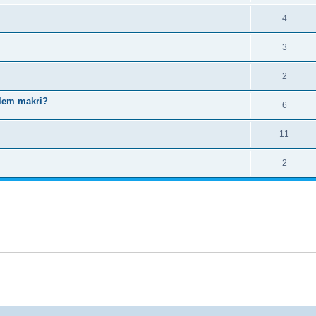
4
3
2
lem makri?
6
11
2