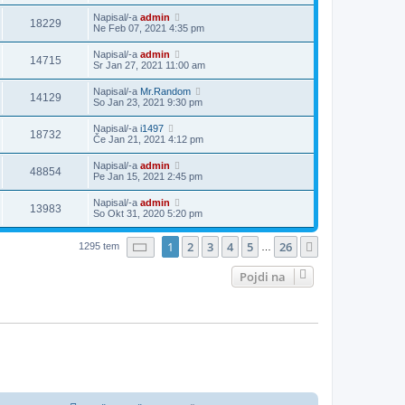
Napisal/-a
admin
18229
Ne Feb 07, 2021 4:35 pm
Napisal/-a
admin
14715
Sr Jan 27, 2021 11:00 am
Napisal/-a
Mr.Random
14129
So Jan 23, 2021 9:30 pm
Napisal/-a
i1497
18732
Če Jan 21, 2021 4:12 pm
Napisal/-a
admin
48854
Pe Jan 15, 2021 2:45 pm
Napisal/-a
admin
13983
So Okt 31, 2020 5:20 pm
Stran
1
od
26
1
2
3
4
5
26
Naslednja
1295 tem
…
Pojdi na