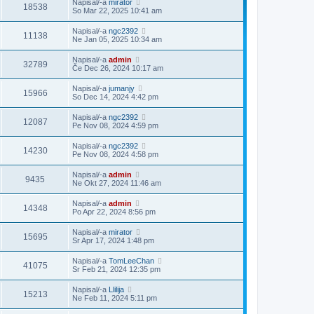
Napisal/-a
mirator
18538
So Mar 22, 2025 10:41 am
Napisal/-a
ngc2392
11138
Ne Jan 05, 2025 10:34 am
Napisal/-a
admin
32789
Če Dec 26, 2024 10:17 am
Napisal/-a
jumanjy
15966
So Dec 14, 2024 4:42 pm
Napisal/-a
ngc2392
12087
Pe Nov 08, 2024 4:59 pm
Napisal/-a
ngc2392
14230
Pe Nov 08, 2024 4:58 pm
Napisal/-a
admin
9435
Ne Okt 27, 2024 11:46 am
Napisal/-a
admin
14348
Po Apr 22, 2024 8:56 pm
Napisal/-a
mirator
15695
Sr Apr 17, 2024 1:48 pm
Napisal/-a
TomLeeChan
41075
Sr Feb 21, 2024 12:35 pm
Napisal/-a
Llilija
15213
Ne Feb 11, 2024 5:11 pm