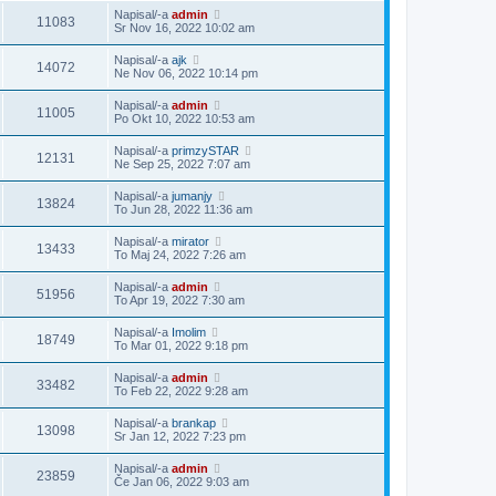
Napisal/-a
admin
11083
Sr Nov 16, 2022 10:02 am
Napisal/-a
ajk
14072
Ne Nov 06, 2022 10:14 pm
Napisal/-a
admin
11005
Po Okt 10, 2022 10:53 am
Napisal/-a
primzySTAR
12131
Ne Sep 25, 2022 7:07 am
Napisal/-a
jumanjy
13824
To Jun 28, 2022 11:36 am
Napisal/-a
mirator
13433
To Maj 24, 2022 7:26 am
Napisal/-a
admin
51956
To Apr 19, 2022 7:30 am
Napisal/-a
Imolim
18749
To Mar 01, 2022 9:18 pm
Napisal/-a
admin
33482
To Feb 22, 2022 9:28 am
Napisal/-a
brankap
13098
Sr Jan 12, 2022 7:23 pm
Napisal/-a
admin
23859
Če Jan 06, 2022 9:03 am