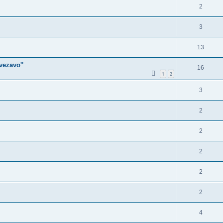
2
3
13
vezavo''
16
1
2
3
2
2
2
2
2
4