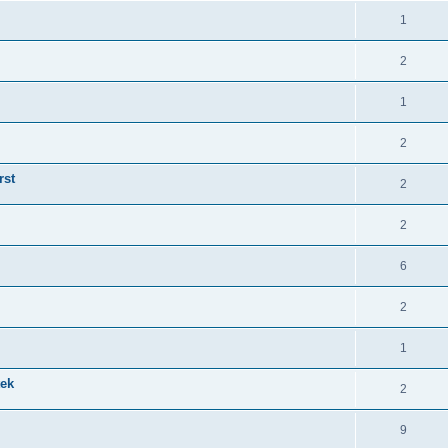
1
2
1
2
rst
2
2
6
2
1
tek
2
9