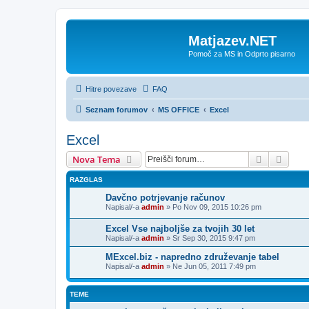
Matjazev.NET
Pomoč za MS in Odprto pisarno
Hitre povezave
FAQ
Seznam forumov
MS OFFICE
Excel
Excel
Iskanje
Napre
Nova Tema
RAZGLAS
Davčno potrjevanje računov
Napisal/-a
admin
»
Po Nov 09, 2015 10:26 pm
Excel Vse najboljše za tvojih 30 let
Napisal/-a
admin
»
Sr Sep 30, 2015 9:47 pm
MExcel.biz - napredno združevanje tabel
Napisal/-a
admin
»
Ne Jun 05, 2011 7:49 pm
TEME