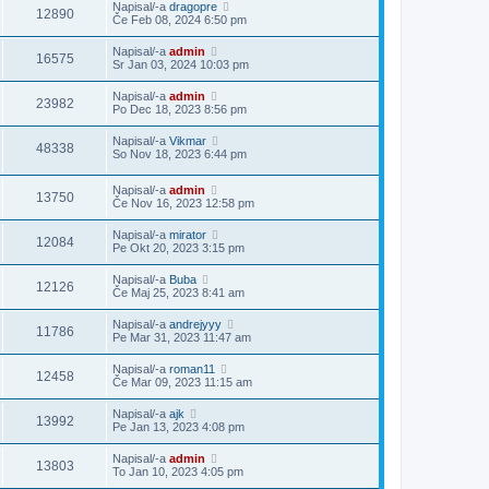
Napisal/-a
dragopre
12890
Če Feb 08, 2024 6:50 pm
Napisal/-a
admin
16575
Sr Jan 03, 2024 10:03 pm
Napisal/-a
admin
23982
Po Dec 18, 2023 8:56 pm
Napisal/-a
Vikmar
48338
So Nov 18, 2023 6:44 pm
Napisal/-a
admin
13750
Če Nov 16, 2023 12:58 pm
Napisal/-a
mirator
12084
Pe Okt 20, 2023 3:15 pm
Napisal/-a
Buba
12126
Če Maj 25, 2023 8:41 am
Napisal/-a
andrejyyy
11786
Pe Mar 31, 2023 11:47 am
Napisal/-a
roman11
12458
Če Mar 09, 2023 11:15 am
Napisal/-a
ajk
13992
Pe Jan 13, 2023 4:08 pm
Napisal/-a
admin
13803
To Jan 10, 2023 4:05 pm