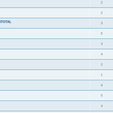
2
2
BTOTAL
3
5
3
4
2
1
4
5
4