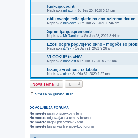
funkcija countif
Napisal/-a
mirator
»
So Sep 26, 2020 3:14 pm
oblikovanje celic glede na dan oziroma datum
Napisal/-a
brinjovec
»
Pe Jan 22, 2021 11:44 am
Spremljanje sprememb
Napisal/-a
Mr.Random
»
So Jan 23, 2021 8:44 pm
Excel odpre podvojeno okno - mogoče so prob
Napisal/-a
i1497
»
Če Jan 21, 2021 9:26 am
VLOOKUP in #N/V
Napisal/-a
napetost
»
To Jun 05, 2018 7:33 am
Iskanje vrednosti iz tabele
Napisal/-a
ciro
»
So Okt 31, 2020 1:27 pm
Nova Tema
Vrni se na glavno stran
DOVOLJENJA FORUMA
Ne morete
pisati prispevkov v temi
Ne morete
odgovarjati na teme v forumu
Ne morete
urejati prispevkov v temi
Ne morete
brisati vaših prispevkov forumu