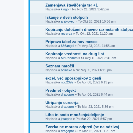
Zamenjava številčenja ter +1
Napisal/-a
kingo
»
Ne Nov 21, 2021 3:42 pm
Iskanje v dveh stolpcih
Napisal/-a
arakovec
»
To Okt 26, 2021 10:36 am
Kopiranje določenih dnevno razmetanih stolpc
Napisal/-a
rezerva
»
To Okt 12, 2021 11:20 am
Priprava tabel za nov mesec
Napisal/-a
666angel
»
Po Avg 23, 2021 11:55 am
Kopiranje vrednosti na drug list
Napisal/-a
Mr.Random
»
Sr Avg 11, 2021 8:41 am
Seznam naročil
Napisal/-a
balasko
»
Ne Maj 09, 2021 6:19 pm
excel, več uporabnikov z gesli
Napisal/-a
ngc2392
»
Če Apr 08, 2021 6:13 pm
Predmet - objekt
Napisal/-a
dragopre
»
To Apr 06, 2021 8:44 am
Utripanje cursorja
Napisal/-a
dragopre
»
To Mar 23, 2021 5:36 pm
Liho in sodo množenje/deljenje
Napisal/-a
josephe
»
Po Mar 22, 2021 5:57 pm
Zvezka ne morem odpreti (se ne odziva)
Napisal/-a
dragopre
»
Po Mar 15, 2021 11:21 am