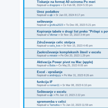
Tiskanje na format A0 oziroma Po meri
Napisal/-a
dragopre
»
Če Feb 08, 2024 5:33 pm
Uvoz podatkov
Napisal/-a
ajk
»
Sr Jan 03, 2024 8:17 pm
seštevanje
Napisal/-a
grofica2023
»
To Dec 05, 2023 5:21 pm
Kopiranje tabele v drugi list preko ''Prilepi s po
Napisal/-a
Vikmar
»
Sr Nov 15, 2023 3:44 pm
Združevanje celic stolpca
Napisal/-a
sara_kos
»
Sr Nov 15, 2023 4:45 pm
Zaokroževanje kompleksnih števil v excelu
Napisal/-a
mirator
»
Pe Okt 20, 2023 1:29 pm
Aktivacija Power pivot na Mac (apple)
Napisal/-a
Buba
»
Če Maj 25, 2023 8:05 am
Excel - vprašanje
Napisal/-a
andrejyyy
»
Pe Mar 31, 2023 8:26 am
funkcija IF
Napisal/-a
roman11
»
Sr Mar 08, 2023 6:10 pm
Seštevanje v excelu
Napisal/-a
ajk
»
Pe Jan 13, 2023 2:22 pm
sprememba v celici
Napisal/-a
Tamutka
»
To Jan 10, 2023 11:59 am