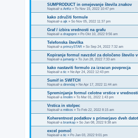
SUMPRODUCT in omejevanje števila znakov
Napisal/-a
AnKo
»
To Nov 15, 2022 10:47 pm
kako združiti formule
Napisal/-a
ajk
»
So Nov 05, 2022 11:37 pm
Graf / izbira vrednosti na grafu
Napisal/-a
dragopre
»
Po Okt 10, 2022 9:56 am
Telefonska številka
Napisal/-a
primzySTAR
»
So Sep 24, 2022 7:32 am
Kopiranje formul navzdol za določeno število v
Napisal/-a
jumanjy
»
To Jun 28, 2022 7:33 am
kako nastaviti formulo za izracun povprecja
Napisal/-a
tic
»
Ne Apr 24, 2022 12:43 pm
Sumif in SWITCH
Napisal/-a
direndaj
»
Ne Apr 17, 2022 11:44 am
Spreminjanje formul celotne vrstice v vrednosti
Napisal/-a
Imolim
»
To Mar 01, 2022 1:43 pm
Vrstica in stolpec
Napisal/-a
mitkos
»
To Feb 22, 2022 8:15 am
Koherentnost podatkov s primerjavo dveh dato
Napisal/-a
brankap
»
So Jan 08, 2022 9:38 am
excel pomoč
Napisal/-a
tic
»
Po Jan 03, 2022 9:01 pm