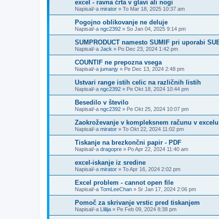
excel - ravna črta v glavi ali nogi
Napisal/-a
mirator
»
To Mar 18, 2025 10:37 am
Pogojno oblikovanje ne deluje
Napisal/-a
ngc2392
»
So Jan 04, 2025 9:14 pm
SUMPRODUCT namesto SUMIF pri uporabi SU
Napisal/-a
Jack
»
Po Dec 23, 2024 1:42 pm
COUNTIF ne prepozna vsega
Napisal/-a
jumanjy
»
Pe Dec 13, 2024 2:48 pm
Ustvari range istih celic na različnih listih
Napisal/-a
ngc2392
»
Pe Okt 18, 2024 10:44 pm
Besedilo v število
Napisal/-a
ngc2392
»
Pe Okt 25, 2024 10:07 pm
Zaokroževanje v kompleksnem računu v excelu
Napisal/-a
mirator
»
To Okt 22, 2024 11:02 pm
Tiskanje na brezkončni papir - PDF
Napisal/-a
dragopre
»
Po Apr 22, 2024 11:40 am
excel-iskanje iz sredine
Napisal/-a
mirator
»
To Apr 16, 2024 2:02 pm
Excel problem - cannot open file
Napisal/-a
TomLeeChan
»
Sr Jan 17, 2024 2:06 pm
Pomoč za skrivanje vrstic pred tiskanjem
Napisal/-a
Llilija
»
Pe Feb 09, 2024 8:38 pm