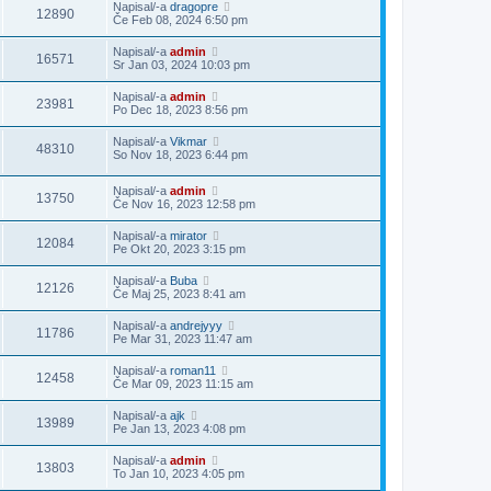
Napisal/-a
dragopre
12890
Če Feb 08, 2024 6:50 pm
Napisal/-a
admin
16571
Sr Jan 03, 2024 10:03 pm
Napisal/-a
admin
23981
Po Dec 18, 2023 8:56 pm
Napisal/-a
Vikmar
48310
So Nov 18, 2023 6:44 pm
Napisal/-a
admin
13750
Če Nov 16, 2023 12:58 pm
Napisal/-a
mirator
12084
Pe Okt 20, 2023 3:15 pm
Napisal/-a
Buba
12126
Če Maj 25, 2023 8:41 am
Napisal/-a
andrejyyy
11786
Pe Mar 31, 2023 11:47 am
Napisal/-a
roman11
12458
Če Mar 09, 2023 11:15 am
Napisal/-a
ajk
13989
Pe Jan 13, 2023 4:08 pm
Napisal/-a
admin
13803
To Jan 10, 2023 4:05 pm