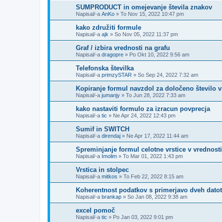
SUMPRODUCT in omejevanje števila znakov
Napisal/-a
AnKo
»
To Nov 15, 2022 10:47 pm
kako združiti formule
Napisal/-a
ajk
»
So Nov 05, 2022 11:37 pm
Graf / izbira vrednosti na grafu
Napisal/-a
dragopre
»
Po Okt 10, 2022 9:56 am
Telefonska številka
Napisal/-a
primzySTAR
»
So Sep 24, 2022 7:32 am
Kopiranje formul navzdol za določeno število v
Napisal/-a
jumanjy
»
To Jun 28, 2022 7:33 am
kako nastaviti formulo za izracun povprecja
Napisal/-a
tic
»
Ne Apr 24, 2022 12:43 pm
Sumif in SWITCH
Napisal/-a
direndaj
»
Ne Apr 17, 2022 11:44 am
Spreminjanje formul celotne vrstice v vrednosti
Napisal/-a
Imolim
»
To Mar 01, 2022 1:43 pm
Vrstica in stolpec
Napisal/-a
mitkos
»
To Feb 22, 2022 8:15 am
Koherentnost podatkov s primerjavo dveh dato
Napisal/-a
brankap
»
So Jan 08, 2022 9:38 am
excel pomoč
Napisal/-a
tic
»
Po Jan 03, 2022 9:01 pm