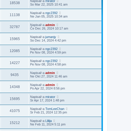
Napisal/-a
mirator
18538
So Mar 22, 2025 10:41 am
Napisal/-a
ngc2392
11138
Ne Jan 05, 2025 10:34 am
Napisal/-a
admin
32787
Če Dec 26, 2024 10:17 am
Napisal/-a
jumanjy
15965
So Dec 14, 2024 4:42 pm
Napisal/-a
ngc2392
12085
Pe Nov 08, 2024 4:59 pm
Napisal/-a
ngc2392
14227
Pe Nov 08, 2024 4:58 pm
Napisal/-a
admin
9435
Ne Okt 27, 2024 11:46 am
Napisal/-a
admin
14348
Po Apr 22, 2024 8:56 pm
Napisal/-a
mirator
15695
Sr Apr 17, 2024 1:48 pm
Napisal/-a
TomLeeChan
41075
Sr Feb 21, 2024 12:35 pm
Napisal/-a
Llilija
15212
Ne Feb 11, 2024 5:11 pm