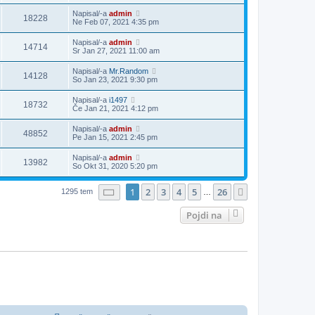
Napisal/-a
admin
18228
Ne Feb 07, 2021 4:35 pm
Napisal/-a
admin
14714
Sr Jan 27, 2021 11:00 am
Napisal/-a
Mr.Random
14128
So Jan 23, 2021 9:30 pm
Napisal/-a
i1497
18732
Če Jan 21, 2021 4:12 pm
Napisal/-a
admin
48852
Pe Jan 15, 2021 2:45 pm
Napisal/-a
admin
13982
So Okt 31, 2020 5:20 pm
Stran
1
od
26
1
2
3
4
5
26
Naslednja
1295 tem
…
Pojdi na