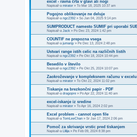
excel - ravna črta v glavi ali nogi
Napisal/-a
mirator
»
To Mar 18, 2025 10:37 am
Pogojno oblikovanje ne deluje
Napisal/-a
ngc2392
»
So Jan 04, 2025 9:14 pm
SUMPRODUCT namesto SUMIF pri uporabi SU
Napisal/-a
Jack
»
Po Dec 23, 2024 1:42 pm
COUNTIF ne prepozna vsega
Napisal/-a
jumanjy
»
Pe Dec 13, 2024 2:48 pm
Ustvari range istih celic na različnih listih
Napisal/-a
ngc2392
»
Pe Okt 18, 2024 10:44 pm
Besedilo v število
Napisal/-a
ngc2392
»
Pe Okt 25, 2024 10:07 pm
Zaokroževanje v kompleksnem računu v excelu
Napisal/-a
mirator
»
To Okt 22, 2024 11:02 pm
Tiskanje na brezkončni papir - PDF
Napisal/-a
dragopre
»
Po Apr 22, 2024 11:40 am
excel-iskanje iz sredine
Napisal/-a
mirator
»
To Apr 16, 2024 2:02 pm
Excel problem - cannot open file
Napisal/-a
TomLeeChan
»
Sr Jan 17, 2024 2:06 pm
Pomoč za skrivanje vrstic pred tiskanjem
Napisal/-a
Llilija
»
Pe Feb 09, 2024 8:38 pm