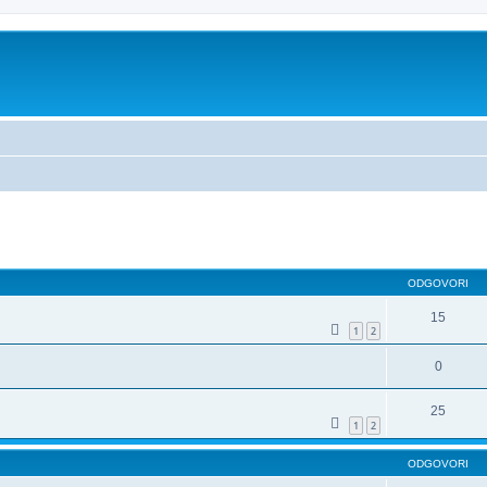
dno iskanje
ODGOVORI
15
1
2
0
25
1
2
ODGOVORI