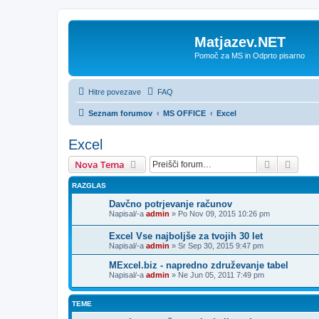
Matjazev.NET
Pomoč za MS in Odprto pisarno
Hitre povezave
FAQ
Seznam forumov
MS OFFICE
Excel
Excel
Iskanje
Napre
Nova Tema
RAZGLAS
Davčno potrjevanje računov
Napisal/-a
admin
»
Po Nov 09, 2015 10:26 pm
Excel Vse najboljše za tvojih 30 let
Napisal/-a
admin
»
Sr Sep 30, 2015 9:47 pm
MExcel.biz - napredno združevanje tabel
Napisal/-a
admin
»
Ne Jun 05, 2011 7:49 pm
TEME