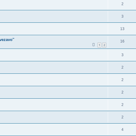
2
3
13
vezavo''
16
1
2
3
2
2
2
2
2
4