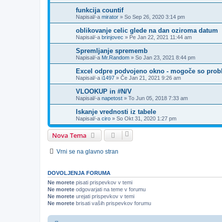
funkcija countif
Napisal/-a
mirator
»
So Sep 26, 2020 3:14 pm
oblikovanje celic glede na dan oziroma datum
Napisal/-a
brinjovec
»
Pe Jan 22, 2021 11:44 am
Spremljanje sprememb
Napisal/-a
Mr.Random
»
So Jan 23, 2021 8:44 pm
Excel odpre podvojeno okno - mogoče so prob
Napisal/-a
i1497
»
Če Jan 21, 2021 9:26 am
VLOOKUP in #N/V
Napisal/-a
napetost
»
To Jun 05, 2018 7:33 am
Iskanje vrednosti iz tabele
Napisal/-a
ciro
»
So Okt 31, 2020 1:27 pm
Nova Tema
Vrni se na glavno stran
DOVOLJENJA FORUMA
Ne morete
pisati prispevkov v temi
Ne morete
odgovarjati na teme v forumu
Ne morete
urejati prispevkov v temi
Ne morete
brisati vaših prispevkov forumu