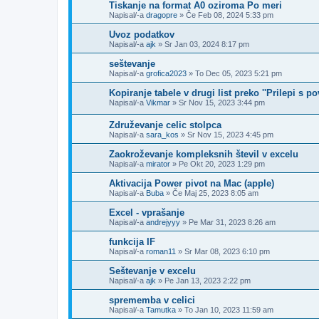
Tiskanje na format A0 oziroma Po meri
Napisal/-a
dragopre
»
Če Feb 08, 2024 5:33 pm
Uvoz podatkov
Napisal/-a
ajk
»
Sr Jan 03, 2024 8:17 pm
seštevanje
Napisal/-a
grofica2023
»
To Dec 05, 2023 5:21 pm
Kopiranje tabele v drugi list preko ''Prilepi s po
Napisal/-a
Vikmar
»
Sr Nov 15, 2023 3:44 pm
Združevanje celic stolpca
Napisal/-a
sara_kos
»
Sr Nov 15, 2023 4:45 pm
Zaokroževanje kompleksnih števil v excelu
Napisal/-a
mirator
»
Pe Okt 20, 2023 1:29 pm
Aktivacija Power pivot na Mac (apple)
Napisal/-a
Buba
»
Če Maj 25, 2023 8:05 am
Excel - vprašanje
Napisal/-a
andrejyyy
»
Pe Mar 31, 2023 8:26 am
funkcija IF
Napisal/-a
roman11
»
Sr Mar 08, 2023 6:10 pm
Seštevanje v excelu
Napisal/-a
ajk
»
Pe Jan 13, 2023 2:22 pm
sprememba v celici
Napisal/-a
Tamutka
»
To Jan 10, 2023 11:59 am