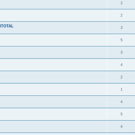
2
2
BTOTAL
3
5
3
4
2
1
4
5
4