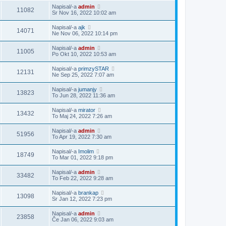
Napisal/-a
admin
11082
Sr Nov 16, 2022 10:02 am
Napisal/-a
ajk
14071
Ne Nov 06, 2022 10:14 pm
Napisal/-a
admin
11005
Po Okt 10, 2022 10:53 am
Napisal/-a
primzySTAR
12131
Ne Sep 25, 2022 7:07 am
Napisal/-a
jumanjy
13823
To Jun 28, 2022 11:36 am
Napisal/-a
mirator
13432
To Maj 24, 2022 7:26 am
Napisal/-a
admin
51956
To Apr 19, 2022 7:30 am
Napisal/-a
Imolim
18749
To Mar 01, 2022 9:18 pm
Napisal/-a
admin
33482
To Feb 22, 2022 9:28 am
Napisal/-a
brankap
13098
Sr Jan 12, 2022 7:23 pm
Napisal/-a
admin
23858
Če Jan 06, 2022 9:03 am