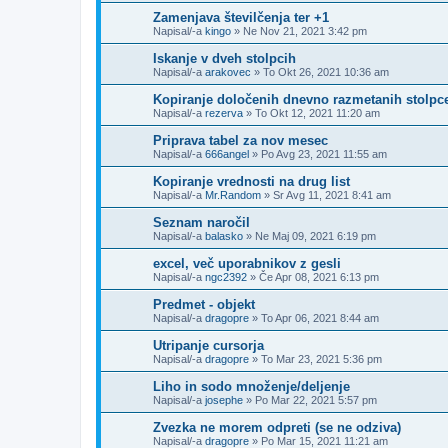
Zamenjava številčenja ter +1
Napisal/-a
kingo
»
Ne Nov 21, 2021 3:42 pm
Iskanje v dveh stolpcih
Napisal/-a
arakovec
»
To Okt 26, 2021 10:36 am
Kopiranje določenih dnevno razmetanih stolpc
Napisal/-a
rezerva
»
To Okt 12, 2021 11:20 am
Priprava tabel za nov mesec
Napisal/-a
666angel
»
Po Avg 23, 2021 11:55 am
Kopiranje vrednosti na drug list
Napisal/-a
Mr.Random
»
Sr Avg 11, 2021 8:41 am
Seznam naročil
Napisal/-a
balasko
»
Ne Maj 09, 2021 6:19 pm
excel, več uporabnikov z gesli
Napisal/-a
ngc2392
»
Če Apr 08, 2021 6:13 pm
Predmet - objekt
Napisal/-a
dragopre
»
To Apr 06, 2021 8:44 am
Utripanje cursorja
Napisal/-a
dragopre
»
To Mar 23, 2021 5:36 pm
Liho in sodo množenje/deljenje
Napisal/-a
josephe
»
Po Mar 22, 2021 5:57 pm
Zvezka ne morem odpreti (se ne odziva)
Napisal/-a
dragopre
»
Po Mar 15, 2021 11:21 am