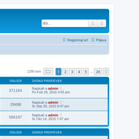
Iskanje
Napredno iskanje
Registriraj se!
Prijava
Stran
1
od
26
1
2
3
4
5
26
Naslednja
1295 tem
…
OGLEDI
ZADNJI PRISPEVEK
Napisal/-a
admin
371164
Po Feb 29, 2016 4:55 pm
Napisal/-a
admin
29498
Sr Sep 30, 2015 9:47 pm
Napisal/-a
admin
566197
Sr Okt 14, 2015 7:47 am
OGLEDI
ZADNJI PRISPEVEK