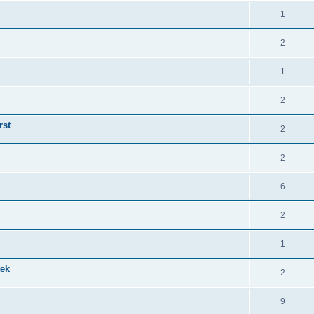
1
2
1
2
rst
2
2
6
2
1
tek
2
9