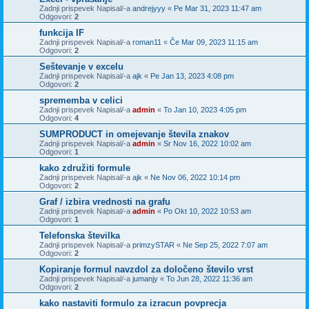
Zadnji prispevek Napisal/-a
andrejyyy
«
Pe Mar 31, 2023 11:47 am
Odgovori:
2
funkcija IF
Zadnji prispevek Napisal/-a
roman11
«
Če Mar 09, 2023 11:15 am
Odgovori:
2
Seštevanje v excelu
Zadnji prispevek Napisal/-a
ajk
«
Pe Jan 13, 2023 4:08 pm
Odgovori:
2
sprememba v celici
Zadnji prispevek Napisal/-a
admin
«
To Jan 10, 2023 4:05 pm
Odgovori:
4
SUMPRODUCT in omejevanje števila znakov
Zadnji prispevek Napisal/-a
admin
«
Sr Nov 16, 2022 10:02 am
Odgovori:
1
kako združiti formule
Zadnji prispevek Napisal/-a
ajk
«
Ne Nov 06, 2022 10:14 pm
Odgovori:
2
Graf / izbira vrednosti na grafu
Zadnji prispevek Napisal/-a
admin
«
Po Okt 10, 2022 10:53 am
Odgovori:
1
Telefonska številka
Zadnji prispevek Napisal/-a
primzySTAR
«
Ne Sep 25, 2022 7:07 am
Odgovori:
2
Kopiranje formul navzdol za določeno število vrst
Zadnji prispevek Napisal/-a
jumanjy
«
To Jun 28, 2022 11:36 am
Odgovori:
2
kako nastaviti formulo za izracun povprecja