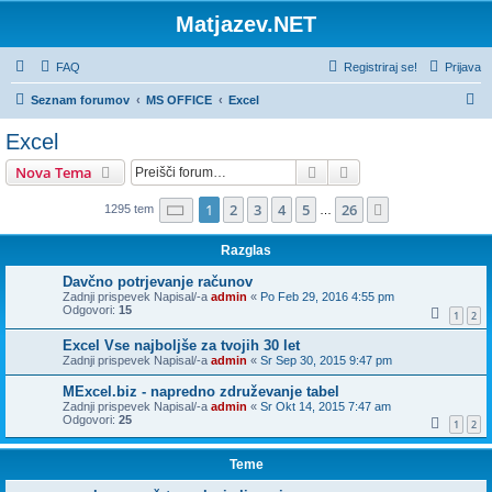
Matjazev.NET
FAQ
Registriraj se!
Prijava
I
Seznam forumov
MS OFFICE
Excel
s
Excel
k
Iskanje
Napredno iskanje
Nova Tema
a
n
Stran
1
od
26
1
2
3
4
5
26
Naslednja
1295 tem
…
j
Razglas
e
Davčno potrjevanje računov
Zadnji prispevek Napisal/-a
admin
«
Po Feb 29, 2016 4:55 pm
Odgovori:
15
1
2
Excel Vse najboljše za tvojih 30 let
Zadnji prispevek Napisal/-a
admin
«
Sr Sep 30, 2015 9:47 pm
MExcel.biz - napredno združevanje tabel
Zadnji prispevek Napisal/-a
admin
«
Sr Okt 14, 2015 7:47 am
Odgovori:
25
1
2
Teme