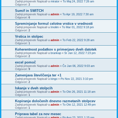
Zadnji prispevek Napisal/-a
mirator
«
To Maj 24, 2022 7:26 am
Odgovori:
2
Sumif in SWITCH
Zadnji prispevek Napisal/-a
admin
«
To Apr 19, 2022 7:30 am
Odgovori:
6
Spreminjanje formul celotne vrstice v vrednosti
Zadnji prispevek Napisal/-a
Imolim
«
To Mar 01, 2022 9:18 pm
Odgovori:
2
Vrstica in stolpec
Zadnji prispevek Napisal/-a
admin
«
To Feb 22, 2022 9:28 am
Odgovori:
1
Koherentnost podatkov s primerjavo dveh datotek
Zadnji prispevek Napisal/-a
brankap
«
Sr Jan 12, 2022 7:23 pm
Odgovori:
2
excel pomoč
Zadnji prispevek Napisal/-a
admin
«
Če Jan 06, 2022 9:03 am
Odgovori:
9
Zamenjava številčenja ter +1
Zadnji prispevek Napisal/-a
kingo
«
Po Nov 22, 2021 3:10 pm
Odgovori:
2
Iskanje v dveh stolpcih
Zadnji prispevek Napisal/-a
admin
«
To Okt 26, 2021 11:18 am
Odgovori:
1
Kopiranje določenih dnevno razmetanih stolpcev
Zadnji prispevek Napisal/-a
admin
«
To Okt 12, 2021 12:49 pm
Odgovori:
1
Priprava tabel za nov mesec
Zadnji prispevek Napisal/-a
admin
«
Po Avg 23, 2021 1:15 pm