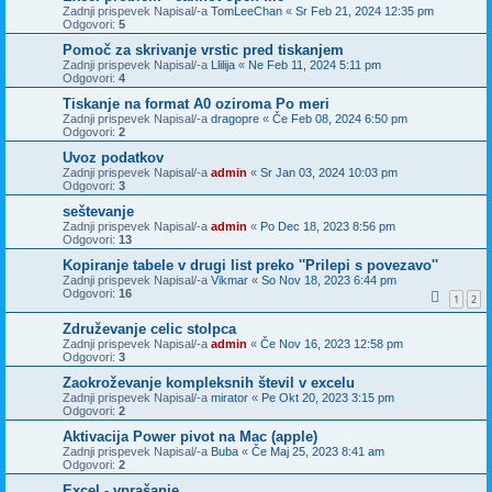
Zadnji prispevek Napisal/-a
TomLeeChan
«
Sr Feb 21, 2024 12:35 pm
Odgovori:
5
Pomoč za skrivanje vrstic pred tiskanjem
Zadnji prispevek Napisal/-a
Llilija
«
Ne Feb 11, 2024 5:11 pm
Odgovori:
4
Tiskanje na format A0 oziroma Po meri
Zadnji prispevek Napisal/-a
dragopre
«
Če Feb 08, 2024 6:50 pm
Odgovori:
2
Uvoz podatkov
Zadnji prispevek Napisal/-a
admin
«
Sr Jan 03, 2024 10:03 pm
Odgovori:
3
seštevanje
Zadnji prispevek Napisal/-a
admin
«
Po Dec 18, 2023 8:56 pm
Odgovori:
13
Kopiranje tabele v drugi list preko ''Prilepi s povezavo''
Zadnji prispevek Napisal/-a
Vikmar
«
So Nov 18, 2023 6:44 pm
Odgovori:
16
1
2
Združevanje celic stolpca
Zadnji prispevek Napisal/-a
admin
«
Če Nov 16, 2023 12:58 pm
Odgovori:
3
Zaokroževanje kompleksnih števil v excelu
Zadnji prispevek Napisal/-a
mirator
«
Pe Okt 20, 2023 3:15 pm
Odgovori:
2
Aktivacija Power pivot na Mac (apple)
Zadnji prispevek Napisal/-a
Buba
«
Če Maj 25, 2023 8:41 am
Odgovori:
2
Excel - vprašanje