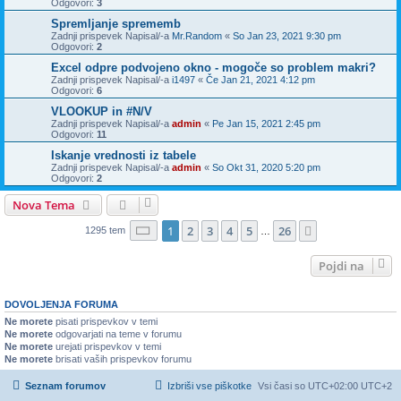
Odgovori:
3
Spremljanje sprememb
Zadnji prispevek Napisal/-a
Mr.Random
«
So Jan 23, 2021 9:30 pm
Odgovori:
2
Excel odpre podvojeno okno - mogoče so problem makri?
Zadnji prispevek Napisal/-a
i1497
«
Če Jan 21, 2021 4:12 pm
Odgovori:
6
VLOOKUP in #N/V
Zadnji prispevek Napisal/-a
admin
«
Pe Jan 15, 2021 2:45 pm
Odgovori:
11
Iskanje vrednosti iz tabele
Zadnji prispevek Napisal/-a
admin
«
So Okt 31, 2020 5:20 pm
Odgovori:
2
Nova Tema
Stran
1
od
26
1
2
3
4
5
26
Naslednja
1295 tem
…
Pojdi na
DOVOLJENJA FORUMA
Ne morete
pisati prispevkov v temi
Ne morete
odgovarjati na teme v forumu
Ne morete
urejati prispevkov v temi
Ne morete
brisati vaših prispevkov forumu
Seznam forumov
Izbriši vse piškotke
Vsi časi so UTC+02:00 UTC+2