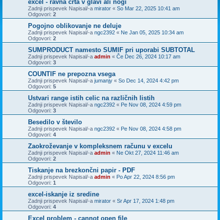
excel - ravna črta v glavi ali nogi
Zadnji prispevek Napisal/-a
mirator
«
So Mar 22, 2025 10:41 am
Odgovori:
2
Pogojno oblikovanje ne deluje
Zadnji prispevek Napisal/-a
ngc2392
«
Ne Jan 05, 2025 10:34 am
Odgovori:
2
SUMPRODUCT namesto SUMIF pri uporabi SUBTOTAL
Zadnji prispevek Napisal/-a
admin
«
Če Dec 26, 2024 10:17 am
Odgovori:
3
COUNTIF ne prepozna vsega
Zadnji prispevek Napisal/-a
jumanjy
«
So Dec 14, 2024 4:42 pm
Odgovori:
5
Ustvari range istih celic na različnih listih
Zadnji prispevek Napisal/-a
ngc2392
«
Pe Nov 08, 2024 4:59 pm
Odgovori:
3
Besedilo v število
Zadnji prispevek Napisal/-a
ngc2392
«
Pe Nov 08, 2024 4:58 pm
Odgovori:
4
Zaokroževanje v kompleksnem računu v excelu
Zadnji prispevek Napisal/-a
admin
«
Ne Okt 27, 2024 11:46 am
Odgovori:
2
Tiskanje na brezkončni papir - PDF
Zadnji prispevek Napisal/-a
admin
«
Po Apr 22, 2024 8:56 pm
Odgovori:
1
excel-iskanje iz sredine
Zadnji prispevek Napisal/-a
mirator
«
Sr Apr 17, 2024 1:48 pm
Odgovori:
4
Excel problem - cannot open file