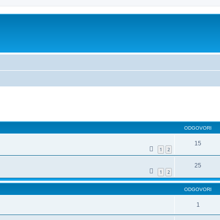
dno iskanje
ODGOVORI
15
1
2
25
1
2
ODGOVORI
1