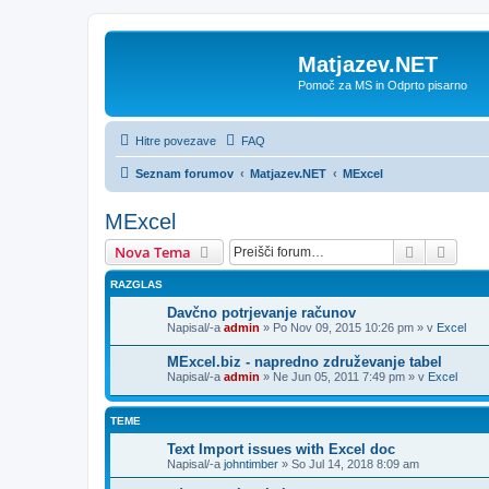
Matjazev.NET
Pomoč za MS in Odprto pisarno
Hitre povezave
FAQ
Seznam forumov
Matjazev.NET
MExcel
MExcel
Iskanje
Napre
Nova Tema
RAZGLAS
Davčno potrjevanje računov
Napisal/-a
admin
»
Po Nov 09, 2015 10:26 pm
» v
Excel
MExcel.biz - napredno združevanje tabel
Napisal/-a
admin
»
Ne Jun 05, 2011 7:49 pm
» v
Excel
TEME
Text Import issues with Excel doc
Napisal/-a
johntimber
»
So Jul 14, 2018 8:09 am