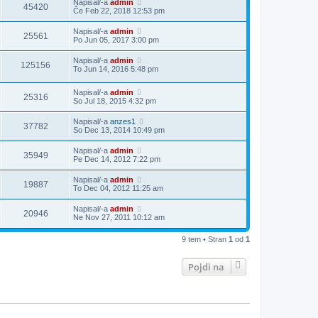
Napisal/-a
admin
45420
Če Feb 22, 2018 12:53 pm
Napisal/-a
admin
25561
Po Jun 05, 2017 3:00 pm
Napisal/-a
admin
125156
To Jun 14, 2016 5:48 pm
Napisal/-a
admin
25316
So Jul 18, 2015 4:32 pm
Napisal/-a
anzes1
37782
So Dec 13, 2014 10:49 pm
Napisal/-a
admin
35949
Pe Dec 14, 2012 7:22 pm
Napisal/-a
admin
19887
To Dec 04, 2012 11:25 am
Napisal/-a
admin
20946
Ne Nov 27, 2011 10:12 am
9 tem • Stran
1
od
1
Pojdi na