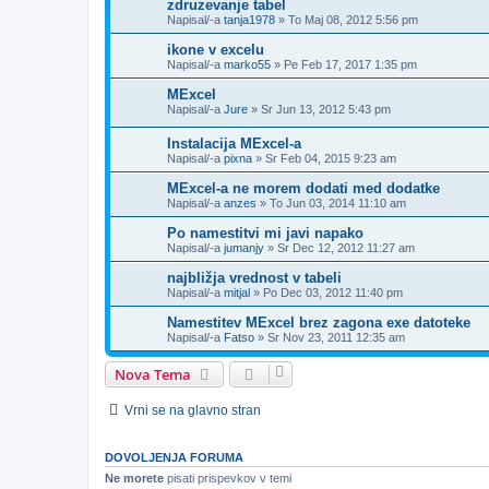
zdruzevanje tabel
Napisal/-a
tanja1978
»
To Maj 08, 2012 5:56 pm
ikone v excelu
Napisal/-a
marko55
»
Pe Feb 17, 2017 1:35 pm
MExcel
Napisal/-a
Jure
»
Sr Jun 13, 2012 5:43 pm
Instalacija MExcel-a
Napisal/-a
pixna
»
Sr Feb 04, 2015 9:23 am
MExcel-a ne morem dodati med dodatke
Napisal/-a
anzes
»
To Jun 03, 2014 11:10 am
Po namestitvi mi javi napako
Napisal/-a
jumanjy
»
Sr Dec 12, 2012 11:27 am
najbližja vrednost v tabeli
Napisal/-a
mitjal
»
Po Dec 03, 2012 11:40 pm
Namestitev MExcel brez zagona exe datoteke
Napisal/-a
Fatso
»
Sr Nov 23, 2011 12:35 am
Nova Tema
Vrni se na glavno stran
DOVOLJENJA FORUMA
Ne morete
pisati prispevkov v temi