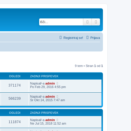
Iskanje
Napredno iskanje
Registriraj se!
Prijava
9 tem • Stran
1
od
1
OGLEDI
ZADNJI PRISPEVEK
Napisal/-a
admin
371174
Po Feb 29, 2016 4:55 pm
Napisal/-a
admin
566239
Sr Okt 14, 2015 7:47 am
OGLEDI
ZADNJI PRISPEVEK
Napisal/-a
admin
111874
Ne Jul 15, 2018 11:52 am