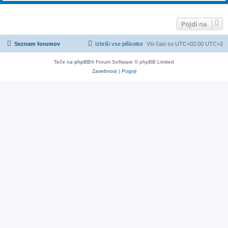
Pojdi na
Seznam forumov
Izbriši vse piškotke
Vsi časi so UTC+02:00 UTC+2
Teče na
phpBB
® Forum Software © phpBB Limited
Zasebnost
|
Pogoji