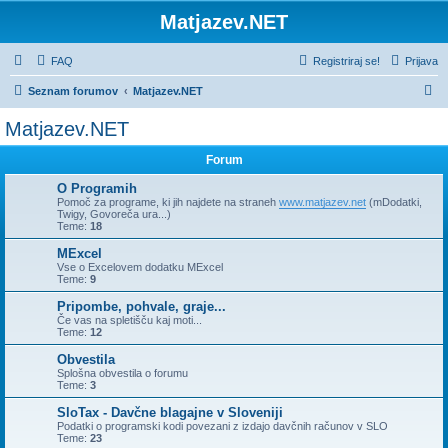
Matjazev.NET
FAQ
Registriraj se!
Prijava
I
Seznam forumov
Matjazev.NET
s
Matjazev.NET
k
Forum
a
n
O Programih
Pomoč za programe, ki jih najdete na straneh
www.matjazev.net
(mDodatki,
j
Twigy, Govoreča ura...)
Teme:
18
e
MExcel
Vse o Excelovem dodatku MExcel
Teme:
9
Pripombe, pohvale, graje...
Če vas na spletišču kaj moti...
Teme:
12
Obvestila
Splošna obvestila o forumu
Teme:
3
SloTax - Davčne blagajne v Sloveniji
Podatki o programski kodi povezani z izdajo davčnih računov v SLO
Teme:
23