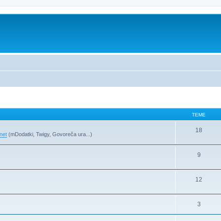
TEME
18
net
(mDodatki, Twigy, Govoreča ura...)
9
12
3