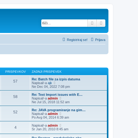
Iskanje
Napredno iskanje
Registriraj se!
Prijava
PRISPEVKOV
ZADNJI PRISPEVEK
Re: Batch file za izpis datuma
57
P
Napisal/-a
ajk
o
Ne Dec 04, 2022 7:08 pm
g
l
Re: Text Import issues with E…
58
e
P
Napisal/-a
admin
j
o
Ne Jul 15, 2018 11:52 am
z
g
a
l
Re: JAVA programiranje na gim…
52
d
e
P
Napisal/-a
admin
n
j
o
Po Avg 04, 2014 6:39 am
j
z
g
i
a
l
P
Napisal/-a
admin
p
4
d
e
o
Sr Jan 20, 2010 8:45 am
r
n
j
g
i
j
z
l
Re: Dostop - produkcijsko oko…
s