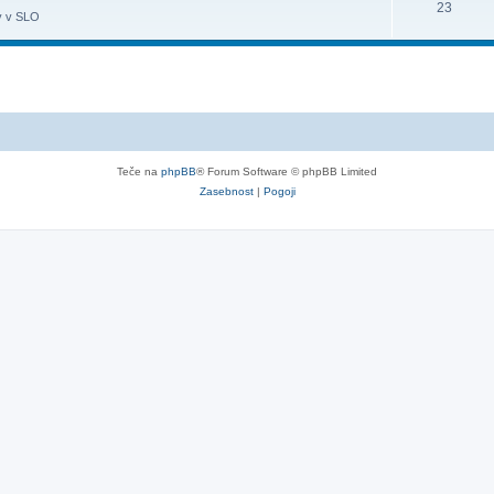
23
ov v SLO
Teče na
phpBB
® Forum Software © phpBB Limited
Zasebnost
|
Pogoji