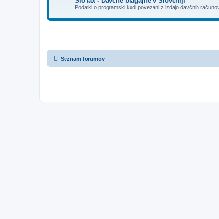
SloTax - Davčne blagajne v Sloveniji
Podatki o programski kodi povezani z izdajo davčnih račun
Seznam forumov