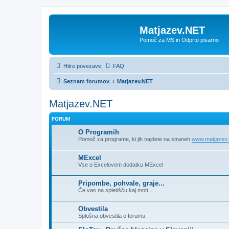
Matjazev.NET
Pomoč za MS in Odprto pisarno
Hitre povezave
FAQ
Seznam forumov
Matjazev.NET
Matjazev.NET
FORUM
O Programih
Pomoč za programe, ki jih najdete na straneh
www.matjazev.
MExcel
Vse o Excelovem dodatku MExcel
Pripombe, pohvale, graje...
Če vas na spletišču kaj moti...
Obvestila
Splošna obvestila o forumu