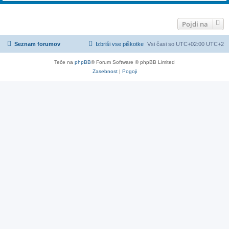
Pojdi na
Seznam forumov
Izbriši vse piškotke
Vsi časi so UTC+02:00 UTC+2
Teče na
phpBB
® Forum Software © phpBB Limited
Zasebnost
|
Pogoji