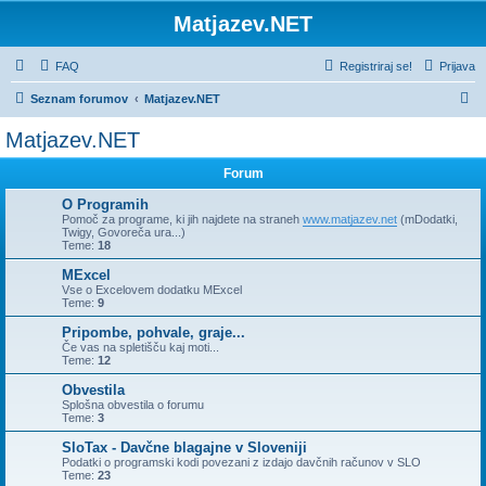
Matjazev.NET
FAQ
Registriraj se!
Prijava
I
Seznam forumov
Matjazev.NET
s
Matjazev.NET
k
Forum
a
n
O Programih
Pomoč za programe, ki jih najdete na straneh
www.matjazev.net
(mDodatki,
j
Twigy, Govoreča ura...)
Teme:
18
e
MExcel
Vse o Excelovem dodatku MExcel
Teme:
9
Pripombe, pohvale, graje...
Če vas na spletišču kaj moti...
Teme:
12
Obvestila
Splošna obvestila o forumu
Teme:
3
SloTax - Davčne blagajne v Sloveniji
Podatki o programski kodi povezani z izdajo davčnih računov v SLO
Teme:
23