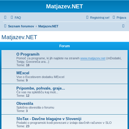
Matjazev.NET
FAQ
Registriraj se!
Prijava
I
Seznam forumov
Matjazev.NET
s
Matjazev.NET
k
Forum
a
n
O Programih
Pomoč za programe, ki jih najdete na straneh
www.matjazev.net
(mDodatki,
j
Twigy, Govoreča ura...)
Teme:
18
e
MExcel
Vse o Excelovem dodatku MExcel
Teme:
9
Pripombe, pohvale, graje...
Če vas na spletišču kaj moti...
Teme:
12
Obvestila
Splošna obvestila o forumu
Teme:
3
SloTax - Davčne blagajne v Sloveniji
Podatki o programski kodi povezani z izdajo davčnih računov v SLO
Teme:
23