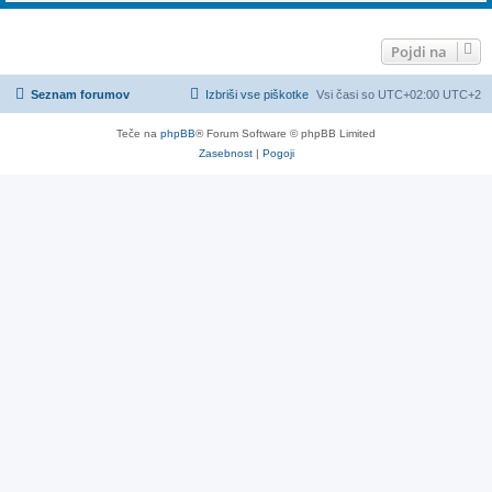
Pojdi na
Seznam forumov
Izbriši vse piškotke
Vsi časi so UTC+02:00 UTC+2
Teče na
phpBB
® Forum Software © phpBB Limited
Zasebnost
|
Pogoji