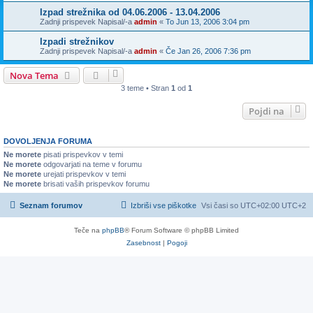
Izpad strežnika od 04.06.2006 - 13.04.2006
Zadnji prispevek Napisal/-a
admin
«
To Jun 13, 2006 3:04 pm
Izpadi strežnikov
Zadnji prispevek Napisal/-a
admin
«
Če Jan 26, 2006 7:36 pm
Nova Tema
3 teme • Stran
1
od
1
Pojdi na
DOVOLJENJA FORUMA
Ne morete
pisati prispevkov v temi
Ne morete
odgovarjati na teme v forumu
Ne morete
urejati prispevkov v temi
Ne morete
brisati vaših prispevkov forumu
Seznam forumov
Izbriši vse piškotke
Vsi časi so UTC+02:00 UTC+2
Teče na
phpBB
® Forum Software © phpBB Limited
Zasebnost
|
Pogoji