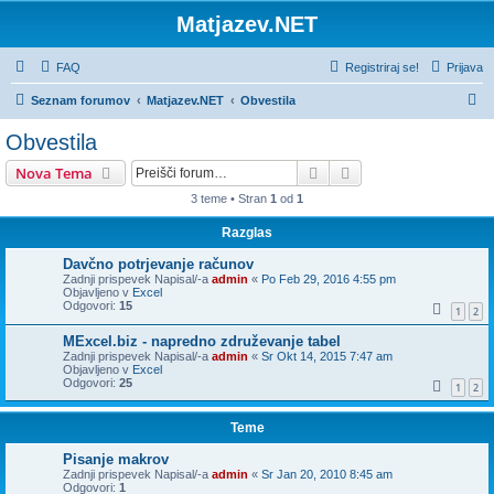
Matjazev.NET
FAQ
Registriraj se!
Prijava
I
Seznam forumov
Matjazev.NET
Obvestila
s
Obvestila
k
Iskanje
Napredno iskanje
Nova Tema
a
3 teme • Stran
1
od
1
n
Razglas
j
e
Davčno potrjevanje računov
Zadnji prispevek Napisal/-a
admin
«
Po Feb 29, 2016 4:55 pm
Objavljeno v
Excel
Odgovori:
15
1
2
MExcel.biz - napredno združevanje tabel
Zadnji prispevek Napisal/-a
admin
«
Sr Okt 14, 2015 7:47 am
Objavljeno v
Excel
Odgovori:
25
1
2
Teme
Pisanje makrov
Zadnji prispevek Napisal/-a
admin
«
Sr Jan 20, 2010 8:45 am
Odgovori:
1