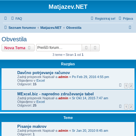
Matjazev.NET
FAQ
Registriraj se!
Prijava
I
Seznam forumov
Matjazev.NET
Obvestila
s
Obvestila
k
Iskanje
Napredno iskanje
Nova Tema
a
3 teme • Stran
1
od
1
n
Razglas
j
e
Davčno potrjevanje računov
Zadnji prispevek Napisal/-a
admin
«
Po Feb 29, 2016 4:55 pm
Objavljeno v
Excel
Odgovori:
15
1
2
MExcel.biz - napredno združevanje tabel
Zadnji prispevek Napisal/-a
admin
«
Sr Okt 14, 2015 7:47 am
Objavljeno v
Excel
Odgovori:
25
1
2
Teme
Pisanje makrov
Zadnji prispevek Napisal/-a
admin
«
Sr Jan 20, 2010 8:45 am
Odgovori:
1