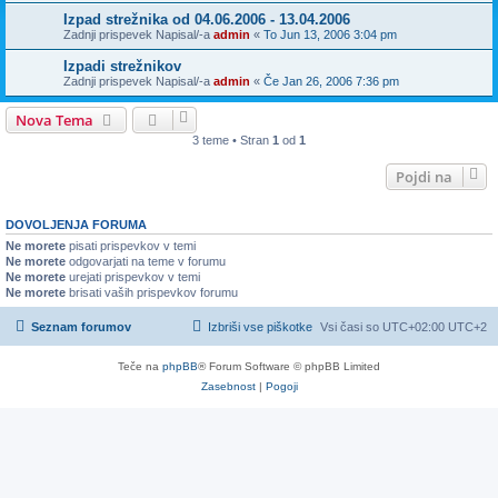
Izpad strežnika od 04.06.2006 - 13.04.2006
Zadnji prispevek Napisal/-a
admin
«
To Jun 13, 2006 3:04 pm
Izpadi strežnikov
Zadnji prispevek Napisal/-a
admin
«
Če Jan 26, 2006 7:36 pm
Nova Tema
3 teme • Stran
1
od
1
Pojdi na
DOVOLJENJA FORUMA
Ne morete
pisati prispevkov v temi
Ne morete
odgovarjati na teme v forumu
Ne morete
urejati prispevkov v temi
Ne morete
brisati vaših prispevkov forumu
Seznam forumov
Izbriši vse piškotke
Vsi časi so UTC+02:00 UTC+2
Teče na
phpBB
® Forum Software © phpBB Limited
Zasebnost
|
Pogoji