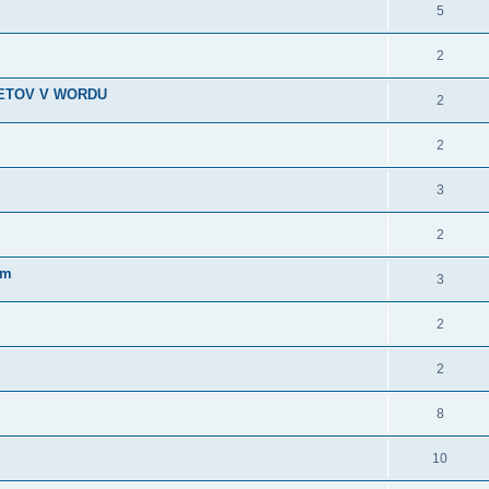
5
2
METOV V WORDU
2
2
3
2
im
3
2
2
8
10