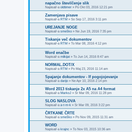
napačno številčenje slik
Napisal/-a
oldtimer
»
Po Okt 03, 2016 12:21 pm
Zamenjava pisave
Napisal/-a
RTM
»
So Sep 17, 2016 3:11 pm
UREJANJE NOGE
Napisal/-a
smeško
»
Ne Jun 19, 2016 7:35 pm
Tiskanje več dokumentov
Napisal/-a
RTM
»
To Mar 08, 2016 4:12 pm
Word enačbe
Napisal/-a
milkijat
»
To Jun 14, 2016 8:47 am
NORMAL.DOT/X
Napisal/-a
RTM
»
Po Maj 23, 2016 11:14 am
Spajanje dokumentov - If pogojojevanje
Napisal/-a
darijo
»
Ne Apr 10, 2016 2:14 pm
Word 2013 tiskanje 2x A5 na A4 format
Napisal/-a
MarkoJ
»
Sr Mar 09, 2016 11:28 pm
SLOG NASLOVA
Napisal/-a
a-t-m-k
»
Sr Mar 09, 2016 3:22 pm
ČRTKANE ČRTE
Napisal/-a
smeško
»
Po Nov 09, 2015 11:31 am
WORD
Napisal/-a
krajnc
»
To Nov 03, 2015 10:36 am