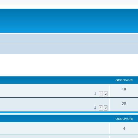
dno iskanje
ODGOVORI
15
1
2
25
1
2
ODGOVORI
4