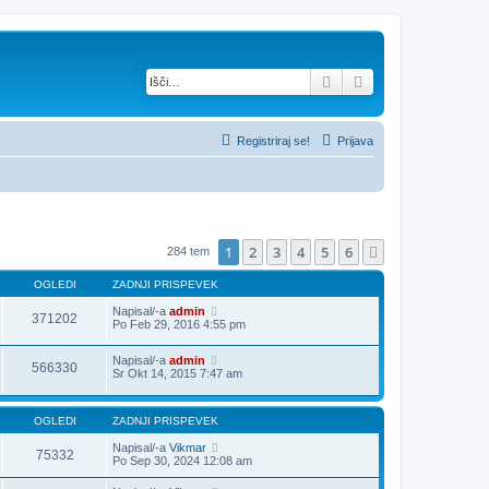
Iskanje
Napredno iskanje
Registriraj se!
Prijava
1
2
3
4
5
6
Naslednja
284 tem
OGLEDI
ZADNJI PRISPEVEK
Napisal/-a
admin
371202
Po Feb 29, 2016 4:55 pm
Napisal/-a
admin
566330
Sr Okt 14, 2015 7:47 am
OGLEDI
ZADNJI PRISPEVEK
Napisal/-a
Vikmar
75332
Po Sep 30, 2024 12:08 am