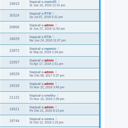
Napisal/-a
marko55
16815
Sr Jan 16, 2019 12:31 pm
Napisal/-a
RTM
30324
So Jul 07, 2018 5:31 pm
Napisal/-a
admin
20856
Sr Jun 27, 2018 11:50 am
Napisal/-a
RTM
18629
Ne Jun 24, 2018 11:07 pm
Napisal/-a
napetost
22872
Sr Maj 16, 2018 1:04 pm
Napisal/-a
admin
22057
To Apr 17, 2018 1:51 pm
Napisal/-a
admin
18529
Ne Okt 08, 2017 5:37 pm
Napisal/-a
admin
19318
To Nov 22, 2016 3:49 pm
Napisal/-a
smeško
21122
To Nov 15, 2016 2:39 pm
Napisal/-a
admin
19521
Pe Okt 21, 2016 8:13 pm
Napisal/-a
venera
19744
Sr Okt 12, 2016 1:15 pm