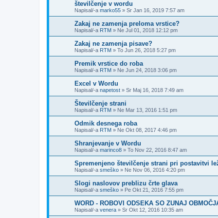
številčenje v wordu
Napisal/-a
marko55
»
Sr Jan 16, 2019 7:57 am
Zakaj ne zamenja preloma vrstice?
Napisal/-a
RTM
»
Ne Jul 01, 2018 12:12 pm
Zakaj ne zamenja pisave?
Napisal/-a
RTM
»
To Jun 26, 2018 5:27 pm
Premik vrstice do roba
Napisal/-a
RTM
»
Ne Jun 24, 2018 3:06 pm
Excel v Wordu
Napisal/-a
napetost
»
Sr Maj 16, 2018 7:49 am
Številčenje strani
Napisal/-a
RTM
»
Ne Mar 13, 2016 1:51 pm
Odmik desnega roba
Napisal/-a
RTM
»
Ne Okt 08, 2017 4:46 pm
Shranjevanje v Wordu
Napisal/-a
marinco8
»
To Nov 22, 2016 8:47 am
Spremenjeno številčenje strani pri postavitvi l
Napisal/-a
smeško
»
Ne Nov 06, 2016 4:20 pm
Slogi naslovov preblizu črte glava
Napisal/-a
smeško
»
Pe Okt 21, 2016 7:55 pm
WORD - ROBOVI ODSEKA SO ZUNAJ OBMOČJA
Napisal/-a
venera
»
Sr Okt 12, 2016 10:35 am