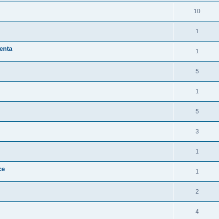
10
1
enta
1
5
1
5
3
1
ce
1
2
4