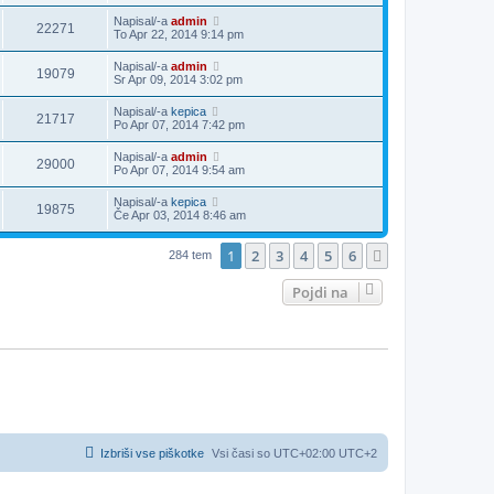
Napisal/-a
admin
22271
To Apr 22, 2014 9:14 pm
Napisal/-a
admin
19079
Sr Apr 09, 2014 3:02 pm
Napisal/-a
kepica
21717
Po Apr 07, 2014 7:42 pm
Napisal/-a
admin
29000
Po Apr 07, 2014 9:54 am
Napisal/-a
kepica
19875
Če Apr 03, 2014 8:46 am
1
2
3
4
5
6
Naslednja
284 tem
Pojdi na
Izbriši vse piškotke
Vsi časi so UTC+02:00 UTC+2