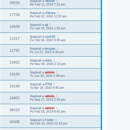
Napisal/-a
Vikmar
29530
Ne Feb 11, 2024 7:22 pm
Napisal/-a
chikara
27739
Pe Feb 02, 2024 11:53 am
Napisal/-a
igi
10648
Če Jan 25, 2024 1:55 pm
Napisal/-a
sash92
11417
Če Okt 06, 2022 9:05 am
Napisal/-a
leroyas
12792
Pe Jul 22, 2022 8:36 pm
Napisal/-a
tinka
13602
Pe Nov 06, 2020 2:15 pm
Napisal/-a
admin
19100
To Jun 30, 2020 1:48 pm
Napisal/-a
RTM
16148
To Apr 28, 2020 9:45 pm
Napisal/-a
admin
16802
Pe Sep 27, 2019 2:45 pm
Napisal/-a
admin
38410
Po Feb 18, 2019 8:42 pm
Napisal/-a
Forter
40006
Ne Feb 10, 2019 12:43 pm