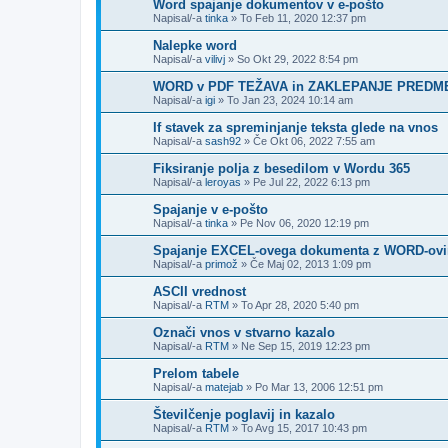
Word spajanje dokumentov v e-pošto
Napisal/-a
tinka
»
To Feb 11, 2020 12:37 pm
Nalepke word
Napisal/-a
vilivj
»
So Okt 29, 2022 8:54 pm
WORD v PDF TEŽAVA in ZAKLEPANJE PRED
Napisal/-a
igi
»
To Jan 23, 2024 10:14 am
If stavek za spreminjanje teksta glede na vnos
Napisal/-a
sash92
»
Če Okt 06, 2022 7:55 am
Fiksiranje polja z besedilom v Wordu 365
Napisal/-a
leroyas
»
Pe Jul 22, 2022 6:13 pm
Spajanje v e-pošto
Napisal/-a
tinka
»
Pe Nov 06, 2020 12:19 pm
Spajanje EXCEL-ovega dokumenta z WORD-ov
Napisal/-a
primož
»
Če Maj 02, 2013 1:09 pm
ASCII vrednost
Napisal/-a
RTM
»
To Apr 28, 2020 5:40 pm
Označi vnos v stvarno kazalo
Napisal/-a
RTM
»
Ne Sep 15, 2019 12:23 pm
Prelom tabele
Napisal/-a
matejab
»
Po Mar 13, 2006 12:51 pm
Številčenje poglavij in kazalo
Napisal/-a
RTM
»
To Avg 15, 2017 10:43 pm