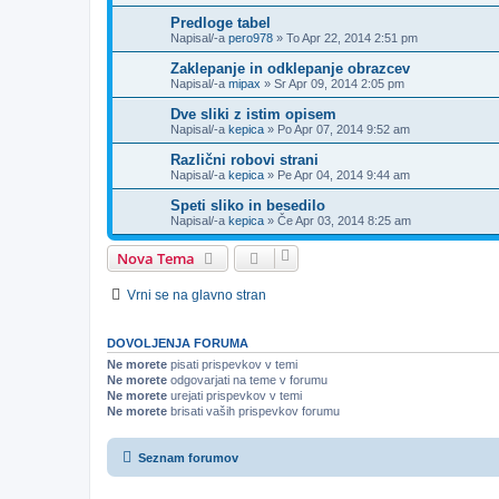
Predloge tabel
Napisal/-a
pero978
»
To Apr 22, 2014 2:51 pm
Zaklepanje in odklepanje obrazcev
Napisal/-a
mipax
»
Sr Apr 09, 2014 2:05 pm
Dve sliki z istim opisem
Napisal/-a
kepica
»
Po Apr 07, 2014 9:52 am
Različni robovi strani
Napisal/-a
kepica
»
Pe Apr 04, 2014 9:44 am
Speti sliko in besedilo
Napisal/-a
kepica
»
Če Apr 03, 2014 8:25 am
Nova Tema
Vrni se na glavno stran
DOVOLJENJA FORUMA
Ne morete
pisati prispevkov v temi
Ne morete
odgovarjati na teme v forumu
Ne morete
urejati prispevkov v temi
Ne morete
brisati vaših prispevkov forumu
Seznam forumov