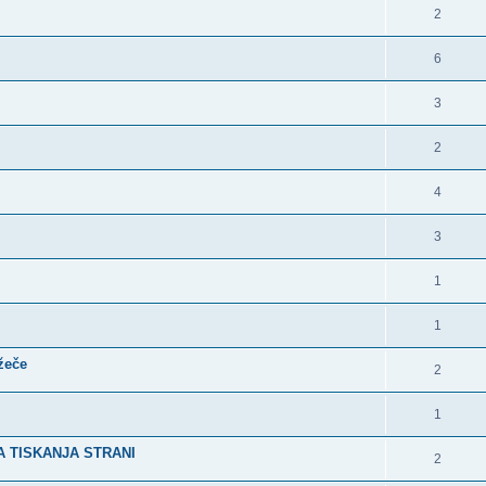
2
6
3
2
4
3
1
1
ežeče
2
1
 TISKANJA STRANI
2