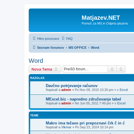
Matjazev.NET
Pomoč za MS in Odprto pisarno
Hitre povezave
FAQ
Seznam forumov
MS OFFICE
Word
Word
Iskanje
Napre
Nova Tema
RAZGLAS
Davčno potrjevanje računov
Napisal/-a
admin
»
Po Nov 09, 2015 10:26 pm
» v
Excel
MExcel.biz - napredno združevanje tabel
Napisal/-a
admin
»
Ne Jun 05, 2011 7:49 pm
» v
Excel
TEME
Makro ima težavo pri prepoznavi črk č in ć
Napisal/-a
Vikmar
»
Po Sep 23, 2024 10:14 pm