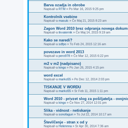
Barva ozadja in obrobe
Napisal/-a
RTM
»
Po Mar 16, 2015 9:25 pm
Kontrolnik vsebine
Napisal/-a
masulc
»
Če Maj 21, 2015 8:23 am
Zagon Word 2010 brez odpranja novega dokum
Napisal/-a
tkvaternik
»
Če Maj 14, 2015 9:19 am
Kako se naredi?
Napisal/-a
sdfpo
»
To Feb 24, 2015 12:16 am
povezave in word 2013
Napisal/-a
pero978
»
Če Mar 12, 2015 6:22 pm
m2 v m2 (nadpisano)
Napisal/-a
kingo
»
Po Jan 26, 2015 4:15 pm
word excel
Napisal/-a
marko55
»
Pe Dec 12, 2014 2:03 pm
TISKANJE V WORDU
Napisal/-a
marko55
»
Sr Feb 11, 2015 1:11 pm
Word 2010 - privzet slog za pošiljatelja - ovojni
Napisal/-a
kingo
»
Če Nov 27, 2014 12:01 pm
Slika - vidnost - netiskanje
Napisal/-a
sonofagun
»
To Jul 22, 2014 10:17 am
Številčenje - stran x od y
Napisal/-a
Helennna
»
Sr Apr 30, 2014 7:36 am