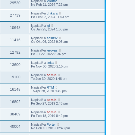
Napisal/-a
Vikmar
29530
Ne Feb 11, 2024 7:22 pm
Napisal/-a
chikara
27739
Pe Feb 02, 2024 11:53 am
Napisal/-a
igi
10648
Če Jan 25, 2024 1:55 pm
Napisal/-a
sash92
11416
Če Okt 06, 2022 9:05 am
Napisal/-a
leroyas
12792
Pe Jul 22, 2022 8:36 pm
Napisal/-a
tinka
13600
Pe Nov 06, 2020 2:15 pm
Napisal/-a
admin
19100
To Jun 30, 2020 1:48 pm
Napisal/-a
RTM
16148
To Apr 28, 2020 9:45 pm
Napisal/-a
admin
16802
Pe Sep 27, 2019 2:45 pm
Napisal/-a
admin
38409
Po Feb 18, 2019 8:42 pm
Napisal/-a
Forter
40004
Ne Feb 10, 2019 12:43 pm