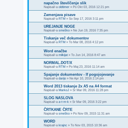
napačno številčenje slik
Napisal/-a
oldtimer
»
Po Okt 03, 2016 12:21 pm
Zamenjava pisave
Napisal/-a
RTM
»
So Sep 17, 2016 3:11 pm
UREJANJE NOGE
Napisal/-a
smeško
»
Ne Jun 19, 2016 7:35 pm
Tiskanje več dokumentov
Napisal/-a
RTM
»
To Mar 08, 2016 4:12 pm
Word enačbe
Napisal/-a
milkijat
»
To Jun 14, 2016 8:47 am
NORMAL.DOT/X
Napisal/-a
RTM
»
Po Maj 23, 2016 11:14 am
Spajanje dokumentov - If pogojojevanje
Napisal/-a
darijo
»
Ne Apr 10, 2016 2:14 pm
Word 2013 tiskanje 2x A5 na A4 format
Napisal/-a
MarkoJ
»
Sr Mar 09, 2016 11:28 pm
SLOG NASLOVA
Napisal/-a
a-t-m-k
»
Sr Mar 09, 2016 3:22 pm
ČRTKANE ČRTE
Napisal/-a
smeško
»
Po Nov 09, 2015 11:31 am
WORD
Napisal/-a
krajnc
»
To Nov 03, 2015 10:36 am