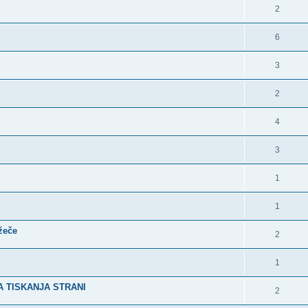
2
6
3
2
4
3
1
1
ežeče
2
1
 TISKANJA STRANI
2