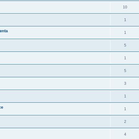
10
1
enta
1
5
1
5
3
1
ce
1
2
4