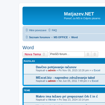
Matjazev.NET
Pomoč za MS in Odprto pisarno
Hitre povezave
FAQ
Seznam forumov
MS OFFICE
Word
Word
Iskanje
Napre
Nova Tema
RAZGLAS
Davčno potrjevanje računov
Napisal/-a
admin
»
Po Nov 09, 2015 10:26 pm
» v
Excel
MExcel.biz - napredno združevanje tabel
Napisal/-a
admin
»
Ne Jun 05, 2011 7:49 pm
» v
Excel
TEME
Makro ima težavo pri prepoznavi črk č in ć
Napisal/-a
Vikmar
»
Po Sep 23, 2024 10:14 pm