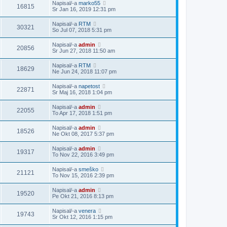
Napisal/-a
marko55
16815
Sr Jan 16, 2019 12:31 pm
Napisal/-a
RTM
30321
So Jul 07, 2018 5:31 pm
Napisal/-a
admin
20856
Sr Jun 27, 2018 11:50 am
Napisal/-a
RTM
18629
Ne Jun 24, 2018 11:07 pm
Napisal/-a
napetost
22871
Sr Maj 16, 2018 1:04 pm
Napisal/-a
admin
22055
To Apr 17, 2018 1:51 pm
Napisal/-a
admin
18526
Ne Okt 08, 2017 5:37 pm
Napisal/-a
admin
19317
To Nov 22, 2016 3:49 pm
Napisal/-a
smeško
21121
To Nov 15, 2016 2:39 pm
Napisal/-a
admin
19520
Pe Okt 21, 2016 8:13 pm
Napisal/-a
venera
19743
Sr Okt 12, 2016 1:15 pm