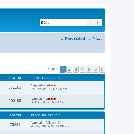
Iskanje
Napredno iskanje
Registriraj se!
Prijava
1
2
3
4
5
6
Naslednja
284 tem
OGLEDI
ZADNJI PRISPEVEK
Napisal/-a
admin
371163
Po Feb 29, 2016 4:55 pm
Napisal/-a
admin
566195
Sr Okt 14, 2015 7:47 am
OGLEDI
ZADNJI PRISPEVEK
Napisal/-a
Vikmar
75329
Po Sep 30, 2024 12:08 am