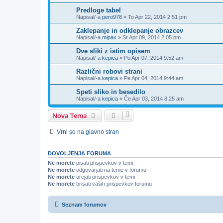
Predloge tabel
Napisal/-a
pero978
»
To Apr 22, 2014 2:51 pm
Zaklepanje in odklepanje obrazcev
Napisal/-a
mipax
»
Sr Apr 09, 2014 2:05 pm
Dve sliki z istim opisem
Napisal/-a
kepica
»
Po Apr 07, 2014 9:52 am
Različni robovi strani
Napisal/-a
kepica
»
Pe Apr 04, 2014 9:44 am
Speti sliko in besedilo
Napisal/-a
kepica
»
Če Apr 03, 2014 8:25 am
Nova Tema
Vrni se na glavno stran
DOVOLJENJA FORUMA
Ne morete
pisati prispevkov v temi
Ne morete
odgovarjati na teme v forumu
Ne morete
urejati prispevkov v temi
Ne morete
brisati vaših prispevkov forumu
Seznam forumov