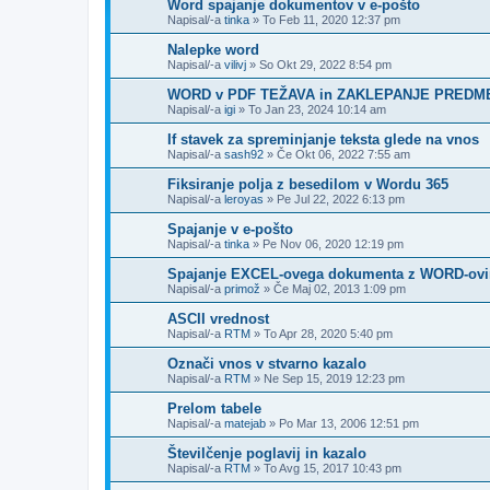
Word spajanje dokumentov v e-pošto
Napisal/-a
tinka
»
To Feb 11, 2020 12:37 pm
Nalepke word
Napisal/-a
vilivj
»
So Okt 29, 2022 8:54 pm
WORD v PDF TEŽAVA in ZAKLEPANJE PRED
Napisal/-a
igi
»
To Jan 23, 2024 10:14 am
If stavek za spreminjanje teksta glede na vnos
Napisal/-a
sash92
»
Če Okt 06, 2022 7:55 am
Fiksiranje polja z besedilom v Wordu 365
Napisal/-a
leroyas
»
Pe Jul 22, 2022 6:13 pm
Spajanje v e-pošto
Napisal/-a
tinka
»
Pe Nov 06, 2020 12:19 pm
Spajanje EXCEL-ovega dokumenta z WORD-ov
Napisal/-a
primož
»
Če Maj 02, 2013 1:09 pm
ASCII vrednost
Napisal/-a
RTM
»
To Apr 28, 2020 5:40 pm
Označi vnos v stvarno kazalo
Napisal/-a
RTM
»
Ne Sep 15, 2019 12:23 pm
Prelom tabele
Napisal/-a
matejab
»
Po Mar 13, 2006 12:51 pm
Številčenje poglavij in kazalo
Napisal/-a
RTM
»
To Avg 15, 2017 10:43 pm