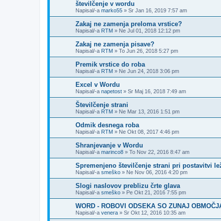
številčenje v wordu
Napisal/-a
marko55
»
Sr Jan 16, 2019 7:57 am
Zakaj ne zamenja preloma vrstice?
Napisal/-a
RTM
»
Ne Jul 01, 2018 12:12 pm
Zakaj ne zamenja pisave?
Napisal/-a
RTM
»
To Jun 26, 2018 5:27 pm
Premik vrstice do roba
Napisal/-a
RTM
»
Ne Jun 24, 2018 3:06 pm
Excel v Wordu
Napisal/-a
napetost
»
Sr Maj 16, 2018 7:49 am
Številčenje strani
Napisal/-a
RTM
»
Ne Mar 13, 2016 1:51 pm
Odmik desnega roba
Napisal/-a
RTM
»
Ne Okt 08, 2017 4:46 pm
Shranjevanje v Wordu
Napisal/-a
marinco8
»
To Nov 22, 2016 8:47 am
Spremenjeno številčenje strani pri postavitvi l
Napisal/-a
smeško
»
Ne Nov 06, 2016 4:20 pm
Slogi naslovov preblizu črte glava
Napisal/-a
smeško
»
Pe Okt 21, 2016 7:55 pm
WORD - ROBOVI ODSEKA SO ZUNAJ OBMOČJA
Napisal/-a
venera
»
Sr Okt 12, 2016 10:35 am