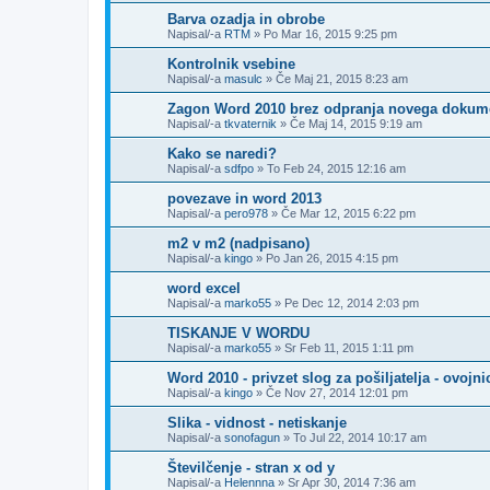
Barva ozadja in obrobe
Napisal/-a
RTM
»
Po Mar 16, 2015 9:25 pm
Kontrolnik vsebine
Napisal/-a
masulc
»
Če Maj 21, 2015 8:23 am
Zagon Word 2010 brez odpranja novega dokum
Napisal/-a
tkvaternik
»
Če Maj 14, 2015 9:19 am
Kako se naredi?
Napisal/-a
sdfpo
»
To Feb 24, 2015 12:16 am
povezave in word 2013
Napisal/-a
pero978
»
Če Mar 12, 2015 6:22 pm
m2 v m2 (nadpisano)
Napisal/-a
kingo
»
Po Jan 26, 2015 4:15 pm
word excel
Napisal/-a
marko55
»
Pe Dec 12, 2014 2:03 pm
TISKANJE V WORDU
Napisal/-a
marko55
»
Sr Feb 11, 2015 1:11 pm
Word 2010 - privzet slog za pošiljatelja - ovojni
Napisal/-a
kingo
»
Če Nov 27, 2014 12:01 pm
Slika - vidnost - netiskanje
Napisal/-a
sonofagun
»
To Jul 22, 2014 10:17 am
Številčenje - stran x od y
Napisal/-a
Helennna
»
Sr Apr 30, 2014 7:36 am