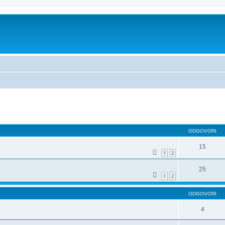
dno iskanje
ODGOVORI
15
1
2
25
1
2
ODGOVORI
4