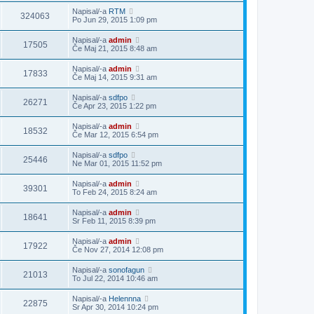
Napisal/-a
RTM
324063
Po Jun 29, 2015 1:09 pm
Napisal/-a
admin
17505
Če Maj 21, 2015 8:48 am
Napisal/-a
admin
17833
Če Maj 14, 2015 9:31 am
Napisal/-a
sdfpo
26271
Če Apr 23, 2015 1:22 pm
Napisal/-a
admin
18532
Če Mar 12, 2015 6:54 pm
Napisal/-a
sdfpo
25446
Ne Mar 01, 2015 11:52 pm
Napisal/-a
admin
39301
To Feb 24, 2015 8:24 am
Napisal/-a
admin
18641
Sr Feb 11, 2015 8:39 pm
Napisal/-a
admin
17922
Če Nov 27, 2014 12:08 pm
Napisal/-a
sonofagun
21013
To Jul 22, 2014 10:46 am
Napisal/-a
Helennna
22875
Sr Apr 30, 2014 10:24 pm