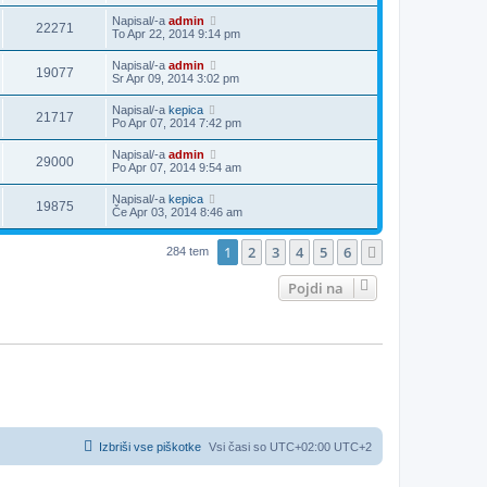
Napisal/-a
admin
22271
To Apr 22, 2014 9:14 pm
Napisal/-a
admin
19077
Sr Apr 09, 2014 3:02 pm
Napisal/-a
kepica
21717
Po Apr 07, 2014 7:42 pm
Napisal/-a
admin
29000
Po Apr 07, 2014 9:54 am
Napisal/-a
kepica
19875
Če Apr 03, 2014 8:46 am
1
2
3
4
5
6
Naslednja
284 tem
Pojdi na
Izbriši vse piškotke
Vsi časi so UTC+02:00 UTC+2