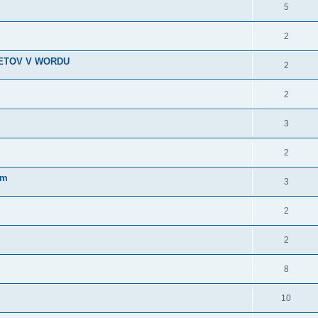
5
2
METOV V WORDU
2
2
3
2
im
3
2
2
8
10