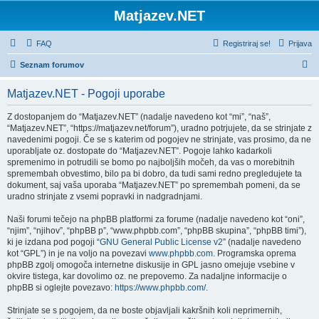
Matjazev.NET
FAQ
Registriraj se!
Prijava
I
Seznam forumov
s
Matjazev.NET - Pogoji uporabe
k
a
Z dostopanjem do “Matjazev.NET” (nadalje navedeno kot “mi”, “naš”,
“Matjazev.NET”, “https://matjazev.net/forum”), uradno potrjujete, da se strinjate z
n
navedenimi pogoji. Če se s katerim od pogojev ne strinjate, vas prosimo, da ne
j
uporabljate oz. dostopate do “Matjazev.NET”. Pogoje lahko kadarkoli
spremenimo in potrudili se bomo po najboljših močeh, da vas o morebitnih
e
spremembah obvestimo, bilo pa bi dobro, da tudi sami redno pregledujete ta
dokument, saj vaša uporaba “Matjazev.NET” po spremembah pomeni, da se
uradno strinjate z vsemi popravki in nadgradnjami.
Naši forumi tečejo na phpBB platformi za forume (nadalje navedeno kot “oni”,
“njim”, “njihov”, “phpBB p”, “www.phpbb.com”, “phpBB skupina”, “phpBB timi”),
ki je izdana pod pogoji “
GNU General Public License v2
” (nadalje navedeno
kot “GPL”) in je na voljo na povezavi
www.phpbb.com
. Programska oprema
phpBB zgolj omogoča internetne diskusije in GPL jasno omejuje vsebine v
okvire tistega, kar dovolimo oz. ne prepovemo. Za nadaljne informacije o
phpBB si oglejte povezavo:
https://www.phpbb.com/
.
Strinjate se s pogojem, da ne boste objavljali kakršnih koli neprimernih,