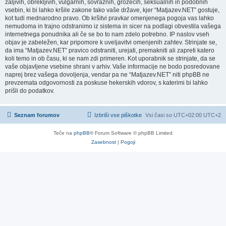
žaljivih, obrekljivih, vulgarnih, sovražnih, grozečih, seksualnih in podobnih
vsebin, ki bi lahko kršile zakone tako vaše države, kjer “Matjazev.NET” gostuje,
kot tudi mednarodno pravo. Ob kršitvi pravkar omenjenega pogoja vas lahko
nemudoma in trajno odstranimo iz sistema in sicer na podlagi obvestila vašega
internetnega ponudnika ali če se bo to nam zdelo potrebno. IP naslov vseh
objav je zabeležen, kar pripomore k uveljavitvi omenjenih zahtev. Strinjate se,
da ima “Matjazev.NET” pravico odstraniti, urejati, premakniti ali zapreti katero
koli temo in ob času, ki se nam zdi primeren. Kot uporabnik se strinjate, da se
vaše objavljene vsebine shrani v arhiv. Vaše informacije ne bodo posredovane
naprej brez vašega dovoljenja, vendar pa ne “Matjazev.NET” niti phpBB ne
prevzemata odgovornosti za poskuse hekerskih vdorov, s katerimi bi lahko
prišli do podatkov.
Seznam forumov
Izbriši vse piškotke
Vsi časi so UTC+02:00 UTC+2
Teče na
phpBB
® Forum Software © phpBB Limited
Zasebnost
|
Pogoji