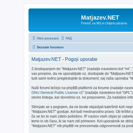
Matjazev.NET
Pomoč za MS in Odprto pisarno
Hitre povezave
FAQ
Seznam forumov
Matjazev.NET - Pogoji uporabe
Z dostopanjem do “Matjazev.NET” (nadalje navedeno kot “mi”, “na
vas prosimo, da ne uporabljate oz. dostopate do “Matjazev.NET
tudi sami redno pregledujete ta dokument, saj vaša uporaba “
Naši forumi tečejo na phpBB platformi za forume (nadalje navede
GNU General Public License v2
” (nadalje navedeno kot “GPL”)
okvire tistega, kar dovolimo oz. ne prepovemo. Za nadaljne in
Strinjate se s pogojem, da ne boste objavljali kakršnih koli nepr
“Matjazev.NET” gostuje, kot tudi mednarodno pravo. Ob kršitvi
če se bo to nam zdelo potrebno. IP naslov vseh objav je zabeleže
temo in ob času, ki se nam zdi primeren. Kot uporabnik se stri
“Matjazev.NET” niti phpBB ne prevzemata odgovornosti za poskus