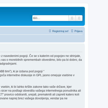
Iskanje
Napredno iskanje
Registriraj se!
Prijava
e z navedenimi pogoji. Če se s katerim od pogojev ne strinjate,
a vas o morebitnih spremembah obvestimo, bilo pa bi dobro, da
nadgradnjami.
B timi”), ki je izdana pod pogoji “
ča internetne diskusije in GPL jasno omejuje vsebine v
 vsebin, ki bi lahko kršile zakone tako vaše države, kjer
 sicer na podlagi obvestila vašega internetnega ponudnika ali
pravico odstraniti, urejati, premakniti ali zapreti katero koli
redovane naprej brez vašega dovoljenja, vendar pa ne