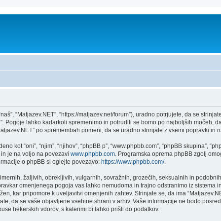
š”, “Matjazev.NET”, “https://matjazev.net/forum”), uradno potrjujete, da se strinjat
”. Pogoje lahko kadarkoli spremenimo in potrudili se bomo po najboljših močeh, d
Matjazev.NET” po spremembah pomeni, da se uradno strinjate z vsemi popravki in 
no kot “oni”, “njim”, “njihov”, “phpBB p”, “www.phpbb.com”, “phpBB skupina”, “phpB
 in je na voljo na povezavi
www.phpbb.com
. Programska oprema phpBB zgolj omogo
formacije o phpBB si oglejte povezavo:
https://www.phpbb.com/
.
imernih, žaljivih, obrekljivih, vulgarnih, sovražnih, grozečih, seksualnih in podobnih
 pravkar omenjenega pogoja vas lahko nemudoma in trajno odstranimo iz sistema in
n, kar pripomore k uveljavitvi omenjenih zahtev. Strinjate se, da ima “Matjazev.NET” 
njate, da se vaše objavljene vsebine shrani v arhiv. Vaše informacije ne bodo pos
e hekerskih vdorov, s katerimi bi lahko prišli do podatkov.