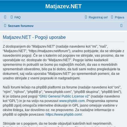
Matjazev.NET
FAQ
Registriraj se!
Prijava
I
Seznam forumov
s
Matjazev.NET - Pogoji uporabe
k
a
Z dostopanjem do “Matjazev.NET” (nadalje navedeno kot “mi”, “naš”,
“Matjazev.NET”, “https://matjazev.net/forum”), uradno potrjujete, da se strinjate z
n
navedenimi pogoji. Če se s katerim od pogojev ne strinjate, vas prosimo, da ne
j
uporabljate oz. dostopate do “Matjazev.NET”. Pogoje lahko kadarkoli
spremenimo in potrudili se bomo po najboljših močeh, da vas o morebitnih
e
spremembah obvestimo, bilo pa bi dobro, da tudi sami redno pregledujete ta
dokument, saj vaša uporaba “Matjazev.NET” po spremembah pomeni, da se
uradno strinjate z vsemi popravki in nadgradnjami.
Naši forumi tečejo na phpBB platformi za forume (nadalje navedeno kot “oni”,
“njim”, “njihov”, “phpBB p”, “www.phpbb.com”, “phpBB skupina”, “phpBB timi”),
ki je izdana pod pogoji “
GNU General Public License v2
” (nadalje navedeno
kot “GPL”) in je na voljo na povezavi
www.phpbb.com
. Programska oprema
phpBB zgolj omogoča internetne diskusije in GPL jasno omejuje vsebine v
okvire tistega, kar dovolimo oz. ne prepovemo. Za nadaljne informacije o
phpBB si oglejte povezavo:
https://www.phpbb.com/
.
Strinjate se s pogojem, da ne boste objavljali kakršnih koli neprimernih,