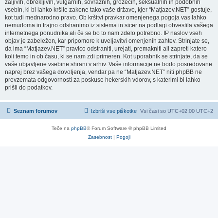
žaljivih, obrekljivih, vulgarnih, sovražnih, grozečih, seksualnih in podobnih
vsebin, ki bi lahko kršile zakone tako vaše države, kjer “Matjazev.NET” gostuje,
kot tudi mednarodno pravo. Ob kršitvi pravkar omenjenega pogoja vas lahko
nemudoma in trajno odstranimo iz sistema in sicer na podlagi obvestila vašega
internetnega ponudnika ali če se bo to nam zdelo potrebno. IP naslov vseh
objav je zabeležen, kar pripomore k uveljavitvi omenjenih zahtev. Strinjate se,
da ima “Matjazev.NET” pravico odstraniti, urejati, premakniti ali zapreti katero
koli temo in ob času, ki se nam zdi primeren. Kot uporabnik se strinjate, da se
vaše objavljene vsebine shrani v arhiv. Vaše informacije ne bodo posredovane
naprej brez vašega dovoljenja, vendar pa ne “Matjazev.NET” niti phpBB ne
prevzemata odgovornosti za poskuse hekerskih vdorov, s katerimi bi lahko
prišli do podatkov.
Seznam forumov
Izbriši vse piškotke
Vsi časi so UTC+02:00 UTC+2
Teče na
phpBB
® Forum Software © phpBB Limited
Zasebnost
|
Pogoji