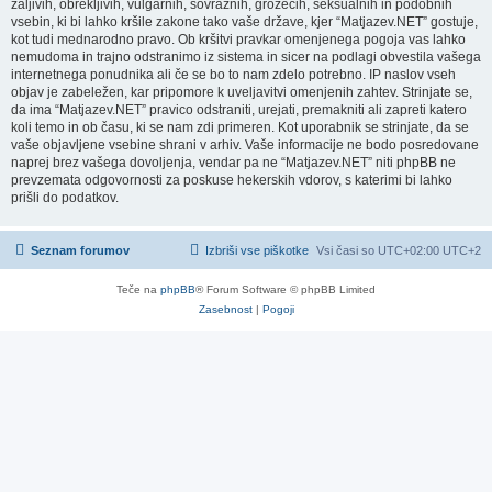
žaljivih, obrekljivih, vulgarnih, sovražnih, grozečih, seksualnih in podobnih
vsebin, ki bi lahko kršile zakone tako vaše države, kjer “Matjazev.NET” gostuje,
kot tudi mednarodno pravo. Ob kršitvi pravkar omenjenega pogoja vas lahko
nemudoma in trajno odstranimo iz sistema in sicer na podlagi obvestila vašega
internetnega ponudnika ali če se bo to nam zdelo potrebno. IP naslov vseh
objav je zabeležen, kar pripomore k uveljavitvi omenjenih zahtev. Strinjate se,
da ima “Matjazev.NET” pravico odstraniti, urejati, premakniti ali zapreti katero
koli temo in ob času, ki se nam zdi primeren. Kot uporabnik se strinjate, da se
vaše objavljene vsebine shrani v arhiv. Vaše informacije ne bodo posredovane
naprej brez vašega dovoljenja, vendar pa ne “Matjazev.NET” niti phpBB ne
prevzemata odgovornosti za poskuse hekerskih vdorov, s katerimi bi lahko
prišli do podatkov.
Seznam forumov
Izbriši vse piškotke
Vsi časi so UTC+02:00 UTC+2
Teče na
phpBB
® Forum Software © phpBB Limited
Zasebnost
|
Pogoji