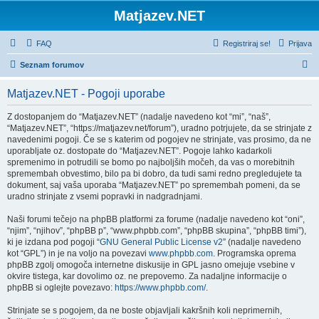
Matjazev.NET
FAQ
Registriraj se!
Prijava
I
Seznam forumov
s
Matjazev.NET - Pogoji uporabe
k
a
Z dostopanjem do “Matjazev.NET” (nadalje navedeno kot “mi”, “naš”,
“Matjazev.NET”, “https://matjazev.net/forum”), uradno potrjujete, da se strinjate z
n
navedenimi pogoji. Če se s katerim od pogojev ne strinjate, vas prosimo, da ne
j
uporabljate oz. dostopate do “Matjazev.NET”. Pogoje lahko kadarkoli
spremenimo in potrudili se bomo po najboljših močeh, da vas o morebitnih
e
spremembah obvestimo, bilo pa bi dobro, da tudi sami redno pregledujete ta
dokument, saj vaša uporaba “Matjazev.NET” po spremembah pomeni, da se
uradno strinjate z vsemi popravki in nadgradnjami.
Naši forumi tečejo na phpBB platformi za forume (nadalje navedeno kot “oni”,
“njim”, “njihov”, “phpBB p”, “www.phpbb.com”, “phpBB skupina”, “phpBB timi”),
ki je izdana pod pogoji “
GNU General Public License v2
” (nadalje navedeno
kot “GPL”) in je na voljo na povezavi
www.phpbb.com
. Programska oprema
phpBB zgolj omogoča internetne diskusije in GPL jasno omejuje vsebine v
okvire tistega, kar dovolimo oz. ne prepovemo. Za nadaljne informacije o
phpBB si oglejte povezavo:
https://www.phpbb.com/
.
Strinjate se s pogojem, da ne boste objavljali kakršnih koli neprimernih,