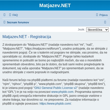
Matjazev.NET
FAQ
Prijava
I
Seznam forumov
s
Jezik:
k
Matjazev.NET - Registracija
a
Z dostopanjem do “Matjazev.NET” (nadalje navedeno kot “mi”, “naš”,
n
“Matjazev.NET”, “https://matjazev.net/forum”), uradno potrjujete, da se strinjate z
j
navedenimi pogoji. Če se s katerim od pogojev ne strinjate, vas prosimo, da ne
uporabljate oz. dostopate do “Matjazev.NET”. Pogoje lahko kadarkoli
e
spremenimo in potrudili se bomo po najboljših močeh, da vas o morebitnih
spremembah obvestimo, bilo pa bi dobro, da tudi sami redno pregledujete ta
dokument, saj vaša uporaba “Matjazev.NET” po spremembah pomeni, da se
uradno strinjate z vsemi popravki in nadgradnjami.
Naši forumi tečejo na phpBB platformi za forume (nadalje navedeno kot “oni”,
“njim”, “njihov”, “phpBB p”, “www.phpbb.com”, “phpBB skupina”, “phpBB timi”),
ki je izdana pod pogoji “
GNU General Public License v2
” (nadalje navedeno
kot “GPL”) in je na voljo na povezavi
www.phpbb.com
. Programska oprema
phpBB zgolj omogoča internetne diskusije in GPL jasno omejuje vsebine v
okvire tistega, kar dovolimo oz. ne prepovemo. Za nadaljne informacije o
phpBB si oglejte povezavo:
https://www.phpbb.com/
.