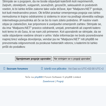
Strinjate se s pogojem, da ne boste objavljali kakršnih koli neprimernih,
žaljivih, obrekljivih, vulgarnih, sovražnih, grozečih, seksualnih in podobnih
vsebin, ki bi lahko kršile zakone tako vaše države, kjer “Matjazev.NET” gostuje,
kot tudi mednarodno pravo. Ob kršitvi pravkar omenjenega pogoja vas lahko
nemudoma in trajno odstranimo iz sistema in sicer na podlagi obvestila vašega
internetnega ponudnika ali če se bo to nam zdelo potrebno. IP naslov vseh
objav je zabeležen, kar pripomore k uveljavitvi omenjenih zahtev. Strinjate se,
da ima “Matjazev.NET” pravico odstraniti, urejati, premakniti ali zapreti katero
koli temo in ob času, ki se nam zdi primeren. Kot uporabnik se strinjate, da se
vaše objavljene vsebine shrani v arhiv. Vaše informacije ne bodo posredovane
naprej brez vašega dovoljenja, vendar pa ne “Matjazev.NET” niti phpBB ne
prevzemata odgovornosti za poskuse hekerskih vdorov, s katerimi bi lahko
prišli do podatkov.
Seznam forumov
Izbriši vse piškotke
Vsi časi so UTC+02:00 UTC+2
Teče na
phpBB
® Forum Software © phpBB Limited
Zasebnost
|
Pogoji