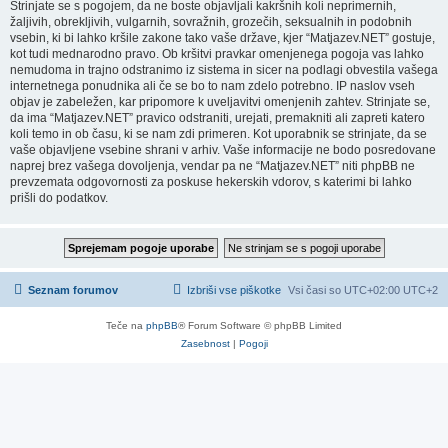
Strinjate se s pogojem, da ne boste objavljali kakršnih koli neprimernih,
žaljivih, obrekljivih, vulgarnih, sovražnih, grozečih, seksualnih in podobnih
vsebin, ki bi lahko kršile zakone tako vaše države, kjer “Matjazev.NET” gostuje,
kot tudi mednarodno pravo. Ob kršitvi pravkar omenjenega pogoja vas lahko
nemudoma in trajno odstranimo iz sistema in sicer na podlagi obvestila vašega
internetnega ponudnika ali če se bo to nam zdelo potrebno. IP naslov vseh
objav je zabeležen, kar pripomore k uveljavitvi omenjenih zahtev. Strinjate se,
da ima “Matjazev.NET” pravico odstraniti, urejati, premakniti ali zapreti katero
koli temo in ob času, ki se nam zdi primeren. Kot uporabnik se strinjate, da se
vaše objavljene vsebine shrani v arhiv. Vaše informacije ne bodo posredovane
naprej brez vašega dovoljenja, vendar pa ne “Matjazev.NET” niti phpBB ne
prevzemata odgovornosti za poskuse hekerskih vdorov, s katerimi bi lahko
prišli do podatkov.
Seznam forumov
Izbriši vse piškotke
Vsi časi so UTC+02:00 UTC+2
Teče na
phpBB
® Forum Software © phpBB Limited
Zasebnost
|
Pogoji