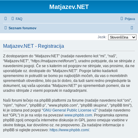
Matjazev.NET
FAQ
Prijava
I
Seznam forumov
s
Jezik:
k
Matjazev.NET - Registracija
a
Z dostopanjem do “Matjazev.NET” (nadalje navedeno kot “mi”, “naš”,
n
“Matjazev.NET”, “https://matjazev.net/forum”), uradno potrjujete, da se strinjate z
j
navedenimi pogoji. Če se s katerim od pogojev ne strinjate, vas prosimo, da ne
uporabljate oz. dostopate do “Matjazev.NET”. Pogoje lahko kadarkoli
e
spremenimo in potrudili se bomo po najboljših močeh, da vas o morebitnih
spremembah obvestimo, bilo pa bi dobro, da tudi sami redno pregledujete ta
dokument, saj vaša uporaba “Matjazev.NET” po spremembah pomeni, da se
uradno strinjate z vsemi popravki in nadgradnjami.
Naši forumi tečejo na phpBB platformi za forume (nadalje navedeno kot “oni”,
“njim”, “njihov”, “phpBB p”, “www.phpbb.com”, “phpBB skupina”, “phpBB timi”),
ki je izdana pod pogoji “
GNU General Public License v2
” (nadalje navedeno
kot “GPL”) in je na voljo na povezavi
www.phpbb.com
. Programska oprema
phpBB zgolj omogoča internetne diskusije in GPL jasno omejuje vsebine v
okvire tistega, kar dovolimo oz. ne prepovemo. Za nadaljne informacije o
phpBB si oglejte povezavo:
https://www.phpbb.com/
.