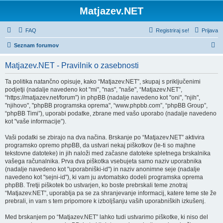
Matjazev.NET
FAQ
Registriraj se!
Prijava
I
Seznam forumov
s
Matjazev.NET - Pravilnik o zasebnosti
k
a
Ta politika natančno opisuje, kako “Matjazev.NET”, skupaj s priključenimi
podjetji (nadalje navedeno kot "mi", "nas", "naše", “Matjazev.NET”,
n
“https://matjazev.net/forum”) in phpBB (nadalje navedeno kot "oni", "njih",
j
"njihovo", "phpBB programska oprema", “www.phpbb.com”, “phpBB Group”,
“phpBB Timi”), uporabi podatke, zbrane med vašo uporabo (nadalje navedeno
e
kot "vaše informacije”).
Vaši podatki se zbirajo na dva načina. Brskanje po “Matjazev.NET” aktivira
programsko opremo phpBB, da ustvari nekaj piškotkov (le-ti so majhne
tekstovne datoteke) in jih naloži med začasne datoteke spletnega brskalnika
vašega računalnika. Prva dva piškotka vsebujeta samo naziv uporabnika
(nadalje navedeno kot "uporabniški-id") in naziv anonimne seje (nadalje
navedeno kot "sejni-id"), ki vam ju avtomatsko dodeli programska oprema
phpBB. Tretji piškotek bo ustvarjen, ko boste prebrskali teme znotraj
“Matjazev.NET”, uporablja pa se za shranjevanje informacij, katere teme ste že
prebrali, in vam s tem pripomore k izboljšanju vaših uporabniških izkušenj.
Med brskanjem po “Matjazev.NET” lahko tudi ustvarimo piškotke, ki niso del