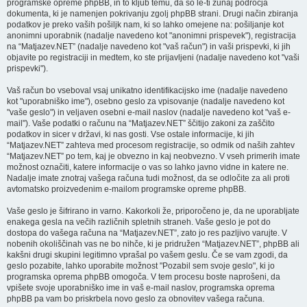
programske opreme phpBB, in to kljub temu, da so le-ti zunaj področja
dokumenta, ki je namenjen pokrivanju zgolj phpBB strani. Drugi način zbiranja
podatkov je preko vaših pošiljk nam, ki so lahko omejene na: pošiljanje kot
anonimni uporabnik (nadalje navedeno kot "anonimni prispevek"), registracija
na “Matjazev.NET” (nadalje navedeno kot "vaš račun") in vaši prispevki, ki jih
objavite po registraciji in medtem, ko ste prijavljeni (nadalje navedeno kot "vaši
prispevki").
Vaš račun bo vseboval vsaj unikatno identifikacijsko ime (nadalje navedeno
kot "uporabniško ime"), osebno geslo za vpisovanje (nadalje navedeno kot
"vaše geslo") in veljaven osebni e-mail naslov (nadalje navedeno kot "vaš e-
mail"). Vaše podatki o računu na “Matjazev.NET” ščitijo zakoni za zaščito
podatkov in sicer v državi, ki nas gosti. Vse ostale informacije, ki jih
“Matjazev.NET” zahteva med procesom registracije, so odmik od naših zahtev
“Matjazev.NET” po tem, kaj je obvezno in kaj neobvezno. V vseh primerih imate
možnost označiti, katere informacije o vas so lahko javno vidne in katere ne.
Nadalje imate znotraj vašega računa tudi možnost, da se odločite za ali proti
avtomatsko proizvedenim e-mailom programske opreme phpBB.
Vaše geslo je šifrirano in varno. Kakorkoli že, priporočeno je, da ne uporabljate
enakega gesla na večih različnih spletnih straneh. Vaše geslo je pot do
dostopa do vašega računa na “Matjazev.NET”, zato jo res pazljivo varujte. V
nobenih okoliščinah vas ne bo nihče, ki je pridružen “Matjazev.NET”, phpBB ali
kakšni drugi skupini legitimno vprašal po vašem geslu. Če se vam zgodi, da
geslo pozabite, lahko uporabite možnost "Pozabil sem svoje geslo", ki jo
programska oprema phpBB omogoča. V tem procesu boste naprošeni, da
vpišete svoje uporabniško ime in vaš e-mail naslov, programska oprema
phpBB pa vam bo priskrbela novo geslo za obnovitev vašega računa.