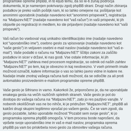
programske opreme phpBB, in to kljub temu, da so le-ti zunaj področja
dokumenta, ki je namenjen pokrivanju zgolj phpBB strani. Drugi način zbiranja
podatkov je preko vaših pošiljk nam, ki so lahko omejene na: pošiljanje kot
anonimni uporabnik (nadalje navedeno kot "anonimni prispevek"), registracija
na “Matjazev.NET” (nadalje navedeno kot "vaš račun") in vaši prispevki, ki jih
objavite po registraciji in medtem, ko ste prijavljeni (nadalje navedeno kot "vaši
prispevki").
Vaš račun bo vseboval vsaj unikatno identifikacijsko ime (nadalje navedeno
kot "uporabniško ime"), osebno geslo za vpisovanje (nadalje navedeno kot
"vaše geslo") in veljaven osebni e-mail naslov (nadalje navedeno kot "vaš e-
mail"). Vaše podatki o računu na “Matjazev.NET” ščitijo zakoni za zaščito
podatkov in sicer v državi, ki nas gosti. Vse ostale informacije, ki jih
“Matjazev.NET” zahteva med procesom registracije, so odmik od naših zahtev
“Matjazev.NET” po tem, kaj je obvezno in kaj neobvezno. V vseh primerih imate
možnost označiti, katere informacije o vas so lahko javno vidne in katere ne.
Nadalje imate znotraj vašega računa tudi možnost, da se odločite za ali proti
avtomatsko proizvedenim e-mailom programske opreme phpBB.
Vaše geslo je šifrirano in varno. Kakorkoli že, priporočeno je, da ne uporabljate
enakega gesla na večih različnih spletnih straneh. Vaše geslo je pot do
dostopa do vašega računa na “Matjazev.NET”, zato jo res pazljivo varujte. V
nobenih okoliščinah vas ne bo nihče, ki je pridružen “Matjazev.NET”, phpBB ali
kakšni drugi skupini legitimno vprašal po vašem geslu. Če se vam zgodi, da
geslo pozabite, lahko uporabite možnost "Pozabil sem svoje geslo", ki jo
programska oprema phpBB omogoča. V tem procesu boste naprošeni, da
vpišete svoje uporabniško ime in vaš e-mail naslov, programska oprema
phpBB pa vam bo priskrbela novo geslo za obnovitev vašega računa.