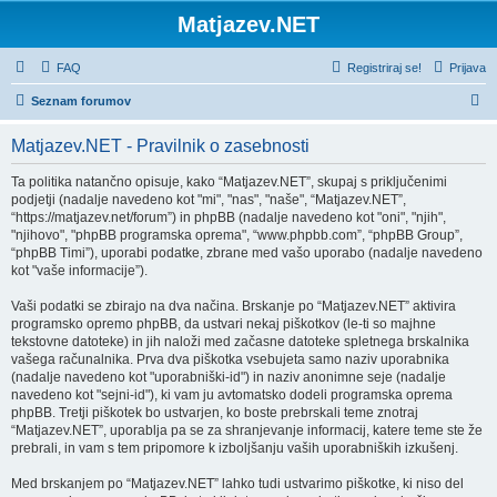
Matjazev.NET
FAQ
Registriraj se!
Prijava
I
Seznam forumov
s
Matjazev.NET - Pravilnik o zasebnosti
k
a
Ta politika natančno opisuje, kako “Matjazev.NET”, skupaj s priključenimi
podjetji (nadalje navedeno kot "mi", "nas", "naše", “Matjazev.NET”,
n
“https://matjazev.net/forum”) in phpBB (nadalje navedeno kot "oni", "njih",
j
"njihovo", "phpBB programska oprema", “www.phpbb.com”, “phpBB Group”,
“phpBB Timi”), uporabi podatke, zbrane med vašo uporabo (nadalje navedeno
e
kot "vaše informacije”).
Vaši podatki se zbirajo na dva načina. Brskanje po “Matjazev.NET” aktivira
programsko opremo phpBB, da ustvari nekaj piškotkov (le-ti so majhne
tekstovne datoteke) in jih naloži med začasne datoteke spletnega brskalnika
vašega računalnika. Prva dva piškotka vsebujeta samo naziv uporabnika
(nadalje navedeno kot "uporabniški-id") in naziv anonimne seje (nadalje
navedeno kot "sejni-id"), ki vam ju avtomatsko dodeli programska oprema
phpBB. Tretji piškotek bo ustvarjen, ko boste prebrskali teme znotraj
“Matjazev.NET”, uporablja pa se za shranjevanje informacij, katere teme ste že
prebrali, in vam s tem pripomore k izboljšanju vaših uporabniških izkušenj.
Med brskanjem po “Matjazev.NET” lahko tudi ustvarimo piškotke, ki niso del