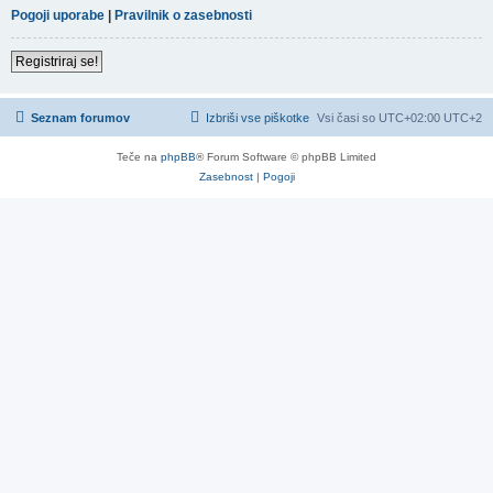
Pogoji uporabe
|
Pravilnik o zasebnosti
Registriraj se!
Seznam forumov
Izbriši vse piškotke
Vsi časi so UTC+02:00 UTC+2
Teče na
phpBB
® Forum Software © phpBB Limited
Zasebnost
|
Pogoji