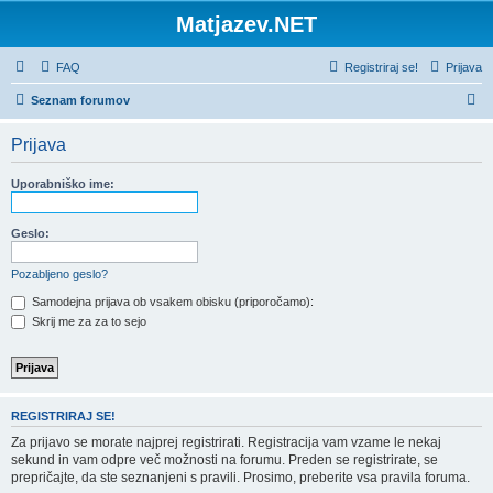
Matjazev.NET
FAQ
Registriraj se!
Prijava
I
Seznam forumov
s
Prijava
k
a
Uporabniško ime:
n
j
Geslo:
e
Pozabljeno geslo?
Samodejna prijava ob vsakem obisku (priporočamo):
Skrij me za za to sejo
REGISTRIRAJ SE!
Za prijavo se morate najprej registrirati. Registracija vam vzame le nekaj
sekund in vam odpre več možnosti na forumu. Preden se registrirate, se
prepričajte, da ste seznanjeni s pravili. Prosimo, preberite vsa pravila foruma.