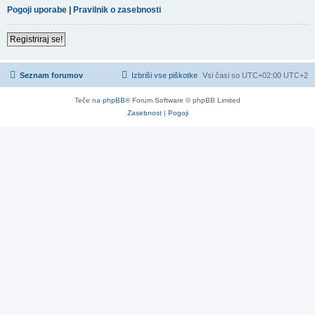
Pogoji uporabe
|
Pravilnik o zasebnosti
Registriraj se!
Seznam forumov
Izbriši vse piškotke
Vsi časi so UTC+02:00 UTC+2
Teče na
phpBB
® Forum Software © phpBB Limited
Zasebnost
|
Pogoji