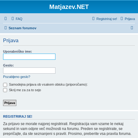
Matjazev.NET
FAQ
Registriraj se!
Prijava
I
Seznam forumov
s
Prijava
k
a
Uporabniško ime:
n
j
Geslo:
e
Pozabljeno geslo?
Samodejna prijava ob vsakem obisku (priporočamo):
Skrij me za za to sejo
REGISTRIRAJ SE!
Za prijavo se morate najprej registrirati. Registracija vam vzame le nekaj
sekund in vam odpre več možnosti na forumu. Preden se registrirate, se
prepričajte, da ste seznanjeni s pravili. Prosimo, preberite vsa pravila foruma.