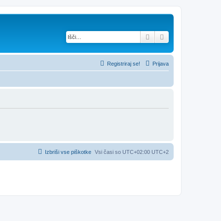
Iskanje
Napredno iskanje
Registriraj se!
Prijava
Izbriši vse piškotke
Vsi časi so UTC+02:00 UTC+2