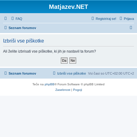
Matjazev.NET
FAQ
Registriraj se!
Prijava
I
Seznam forumov
s
Izbriši vse piškotke
k
a
Ali želite izbrisati vse piškotke, ki jih je nastavil ta forum?
n
j
e
Seznam forumov
Izbriši vse piškotke
Vsi časi so UTC+02:00 UTC+2
Teče na
phpBB
® Forum Software © phpBB Limited
Zasebnost
|
Pogoji