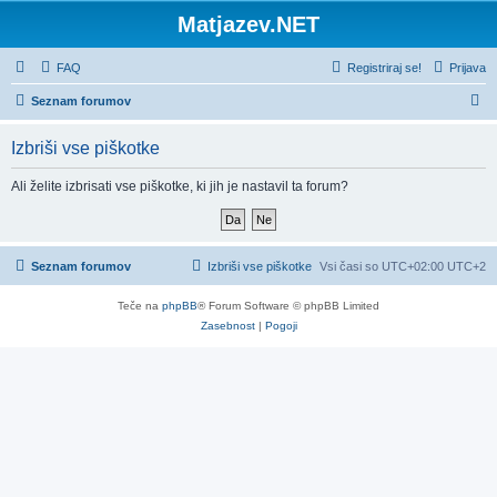
Matjazev.NET
FAQ
Registriraj se!
Prijava
I
Seznam forumov
s
Izbriši vse piškotke
k
a
Ali želite izbrisati vse piškotke, ki jih je nastavil ta forum?
n
j
e
Seznam forumov
Izbriši vse piškotke
Vsi časi so UTC+02:00 UTC+2
Teče na
phpBB
® Forum Software © phpBB Limited
Zasebnost
|
Pogoji