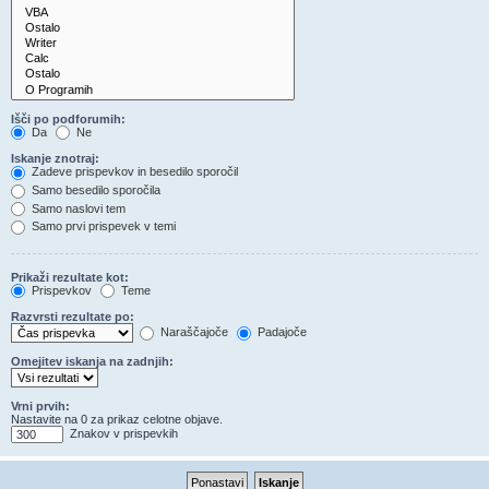
Išči po podforumih:
Da
Ne
Iskanje znotraj:
Zadeve prispevkov in besedilo sporočil
Samo besedilo sporočila
Samo naslovi tem
Samo prvi prispevek v temi
Prikaži rezultate kot:
Prispevkov
Teme
Razvrsti rezultate po:
Naraščajoče
Padajoče
Omejitev iskanja na zadnjih:
Vrni prvih:
Nastavite na 0 za prikaz celotne objave.
Znakov v prispevkih