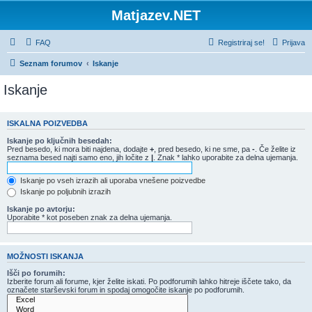
Matjazev.NET
FAQ
Registriraj se!
Prijava
Seznam forumov
Iskanje
Iskanje
ISKALNA POIZVEDBA
Iskanje po ključnih besedah:
Pred besedo, ki mora biti najdena, dodajte
+
, pred besedo, ki ne sme, pa
-
. Če želite iz
seznama besed najti samo eno, jih ločite z
|
. Znak * lahko uporabite za delna ujemanja.
Iskanje po vseh izrazih ali uporaba vnešene poizvedbe
Iskanje po poljubnih izrazih
Iskanje po avtorju:
Uporabite * kot poseben znak za delna ujemanja.
MOŽNOSTI ISKANJA
Išči po forumih:
Izberite forum ali forume, kjer želite iskati. Po podforumih lahko hitreje iščete tako, da
označete starševski forum in spodaj omogočite iskanje po podforumih.