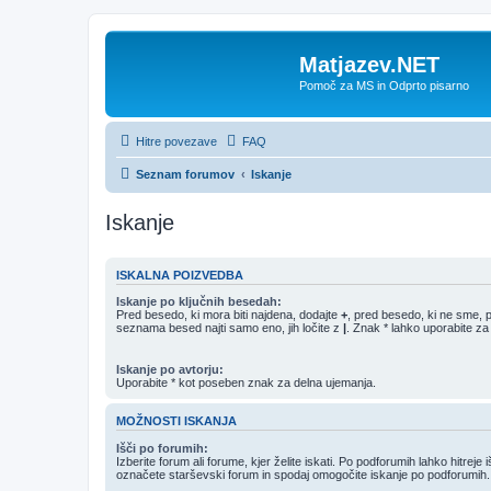
Matjazev.NET
Pomoč za MS in Odprto pisarno
Hitre povezave
FAQ
Seznam forumov
Iskanje
Iskanje
ISKALNA POIZVEDBA
Iskanje po ključnih besedah:
Pred besedo, ki mora biti najdena, dodajte
+
, pred besedo, ki ne sme, 
seznama besed najti samo eno, jih ločite z
|
. Znak * lahko uporabite za
Iskanje po avtorju:
Uporabite * kot poseben znak za delna ujemanja.
MOŽNOSTI ISKANJA
Išči po forumih:
Izberite forum ali forume, kjer želite iskati. Po podforumih lahko hitreje 
označete starševski forum in spodaj omogočite iskanje po podforumih.