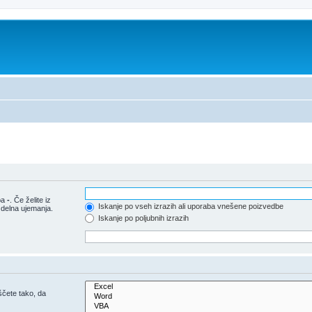
pa
-
. Če želite iz
Iskanje po vseh izrazih ali uporaba vnešene poizvedbe
 delna ujemanja.
Iskanje po poljubnih izrazih
iščete tako, da