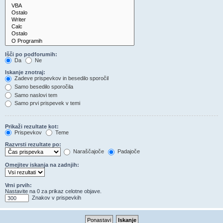
Išči po podforumih:
Da
Ne
Iskanje znotraj:
Zadeve prispevkov in besedilo sporočil
Samo besedilo sporočila
Samo naslovi tem
Samo prvi prispevek v temi
Prikaži rezultate kot:
Prispevkov
Teme
Razvrsti rezultate po:
Naraščajoče
Padajoče
Omejitev iskanja na zadnjih:
Vrni prvih:
Nastavite na 0 za prikaz celotne objave.
Znakov v prispevkih