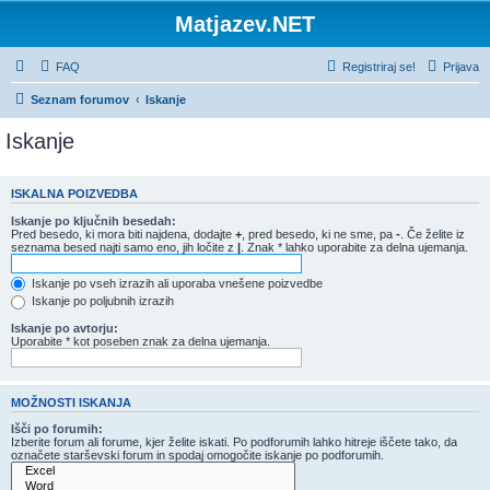
Matjazev.NET
FAQ
Registriraj se!
Prijava
Seznam forumov
Iskanje
Iskanje
ISKALNA POIZVEDBA
Iskanje po ključnih besedah:
Pred besedo, ki mora biti najdena, dodajte
+
, pred besedo, ki ne sme, pa
-
. Če želite iz
seznama besed najti samo eno, jih ločite z
|
. Znak * lahko uporabite za delna ujemanja.
Iskanje po vseh izrazih ali uporaba vnešene poizvedbe
Iskanje po poljubnih izrazih
Iskanje po avtorju:
Uporabite * kot poseben znak za delna ujemanja.
MOŽNOSTI ISKANJA
Išči po forumih:
Izberite forum ali forume, kjer želite iskati. Po podforumih lahko hitreje iščete tako, da
označete starševski forum in spodaj omogočite iskanje po podforumih.