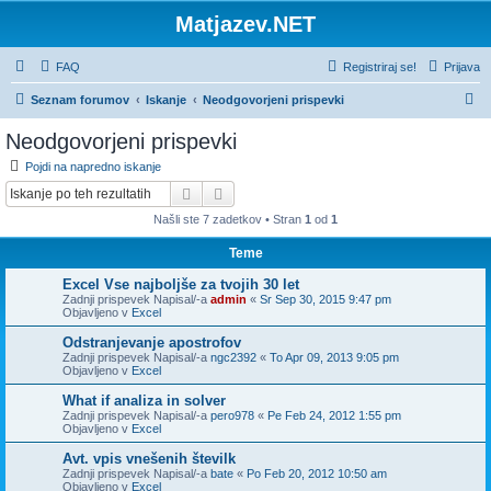
Matjazev.NET
FAQ
Registriraj se!
Prijava
I
Seznam forumov
Iskanje
Neodgovorjeni prispevki
s
Neodgovorjeni prispevki
k
Pojdi na napredno iskanje
a
Iskanje
Napredno iskanje
n
Našli ste 7 zadetkov • Stran
1
od
1
j
Teme
e
Excel Vse najboljše za tvojih 30 let
Zadnji prispevek Napisal/-a
admin
«
Sr Sep 30, 2015 9:47 pm
Objavljeno v
Excel
Odstranjevanje apostrofov
Zadnji prispevek Napisal/-a
ngc2392
«
To Apr 09, 2013 9:05 pm
Objavljeno v
Excel
What if analiza in solver
Zadnji prispevek Napisal/-a
pero978
«
Pe Feb 24, 2012 1:55 pm
Objavljeno v
Excel
Avt. vpis vnešenih številk
Zadnji prispevek Napisal/-a
bate
«
Po Feb 20, 2012 10:50 am
Objavljeno v
Excel