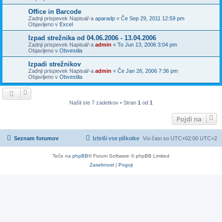
Office in Barcode
Zadnji prispevek Napisal/-a
aparadp
«
Če Sep 29, 2011 12:59 pm
Objavljeno v
Excel
Izpad strežnika od 04.06.2006 - 13.04.2006
Zadnji prispevek Napisal/-a
admin
«
To Jun 13, 2006 3:04 pm
Objavljeno v
Obvestila
Izpadi strežnikov
Zadnji prispevek Napisal/-a
admin
«
Če Jan 26, 2006 7:36 pm
Objavljeno v
Obvestila
Našli ste 7 zadetkov • Stran
1
od
1
Pojdi na
Seznam forumov
Izbriši vse piškotke
Vsi časi so UTC+02:00 UTC+2
Teče na
phpBB
® Forum Software © phpBB Limited
Zasebnost
|
Pogoji