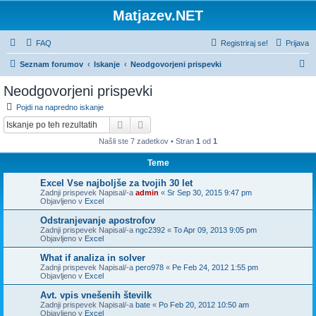
Matjazev.NET
FAQ
Registriraj se!
Prijava
I
Seznam forumov
Iskanje
Neodgovorjeni prispevki
s
Neodgovorjeni prispevki
k
Pojdi na napredno iskanje
a
Iskanje
Napredno iskanje
n
Našli ste 7 zadetkov • Stran
1
od
1
j
Teme
e
Excel Vse najboljše za tvojih 30 let
Zadnji prispevek Napisal/-a
admin
«
Sr Sep 30, 2015 9:47 pm
Objavljeno v
Excel
Odstranjevanje apostrofov
Zadnji prispevek Napisal/-a
ngc2392
«
To Apr 09, 2013 9:05 pm
Objavljeno v
Excel
What if analiza in solver
Zadnji prispevek Napisal/-a
pero978
«
Pe Feb 24, 2012 1:55 pm
Objavljeno v
Excel
Avt. vpis vnešenih številk
Zadnji prispevek Napisal/-a
bate
«
Po Feb 20, 2012 10:50 am
Objavljeno v
Excel