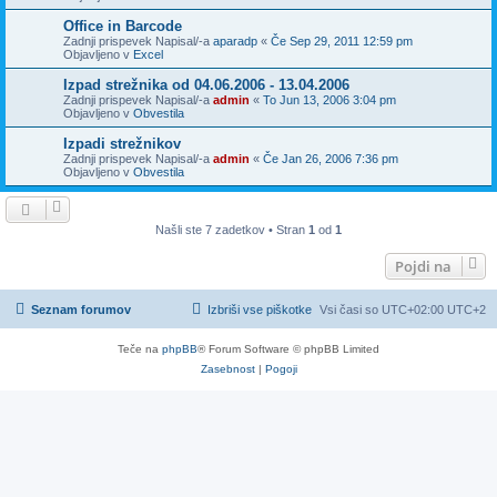
Office in Barcode
Zadnji prispevek Napisal/-a
aparadp
«
Če Sep 29, 2011 12:59 pm
Objavljeno v
Excel
Izpad strežnika od 04.06.2006 - 13.04.2006
Zadnji prispevek Napisal/-a
admin
«
To Jun 13, 2006 3:04 pm
Objavljeno v
Obvestila
Izpadi strežnikov
Zadnji prispevek Napisal/-a
admin
«
Če Jan 26, 2006 7:36 pm
Objavljeno v
Obvestila
Našli ste 7 zadetkov • Stran
1
od
1
Pojdi na
Seznam forumov
Izbriši vse piškotke
Vsi časi so UTC+02:00 UTC+2
Teče na
phpBB
® Forum Software © phpBB Limited
Zasebnost
|
Pogoji