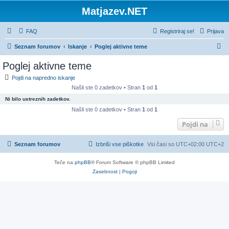
Matjazev.NET
FAQ
Registriraj se!
Prijava
I
Seznam forumov
Iskanje
Poglej aktivne teme
s
Poglej aktivne teme
k
Pojdi na napredno iskanje
a
Našli ste 0 zadetkov • Stran
1
od
1
n
Ni bilo ustreznih zadetkov.
j
Našli ste 0 zadetkov • Stran
1
od
1
e
Pojdi na
Seznam forumov
Izbriši vse piškotke
Vsi časi so UTC+02:00 UTC+2
Teče na
phpBB
® Forum Software © phpBB Limited
Zasebnost
|
Pogoji