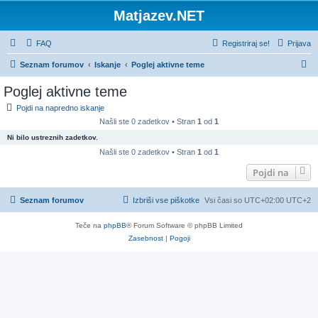
Matjazev.NET
FAQ
Registriraj se!
Prijava
I
Seznam forumov
Iskanje
Poglej aktivne teme
s
Poglej aktivne teme
k
Pojdi na napredno iskanje
a
Našli ste 0 zadetkov • Stran
1
od
1
n
Ni bilo ustreznih zadetkov.
j
Našli ste 0 zadetkov • Stran
1
od
1
e
Pojdi na
Seznam forumov
Izbriši vse piškotke
Vsi časi so UTC+02:00 UTC+2
Teče na
phpBB
® Forum Software © phpBB Limited
Zasebnost
|
Pogoji