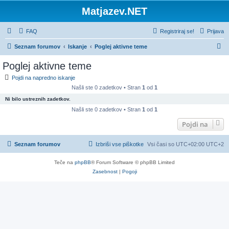
Matjazev.NET
FAQ
Registriraj se!
Prijava
I
Seznam forumov
Iskanje
Poglej aktivne teme
s
Poglej aktivne teme
k
Pojdi na napredno iskanje
a
Našli ste 0 zadetkov • Stran
1
od
1
n
Ni bilo ustreznih zadetkov.
j
Našli ste 0 zadetkov • Stran
1
od
1
e
Pojdi na
Seznam forumov
Izbriši vse piškotke
Vsi časi so UTC+02:00 UTC+2
Teče na
phpBB
® Forum Software © phpBB Limited
Zasebnost
|
Pogoji