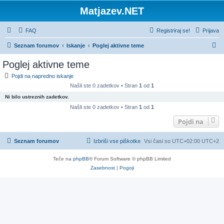
Matjazev.NET
FAQ
Registriraj se!
Prijava
I
Seznam forumov
Iskanje
Poglej aktivne teme
s
Poglej aktivne teme
k
Pojdi na napredno iskanje
a
Našli ste 0 zadetkov • Stran
1
od
1
n
Ni bilo ustreznih zadetkov.
j
Našli ste 0 zadetkov • Stran
1
od
1
e
Pojdi na
Seznam forumov
Izbriši vse piškotke
Vsi časi so UTC+02:00 UTC+2
Teče na
phpBB
® Forum Software © phpBB Limited
Zasebnost
|
Pogoji