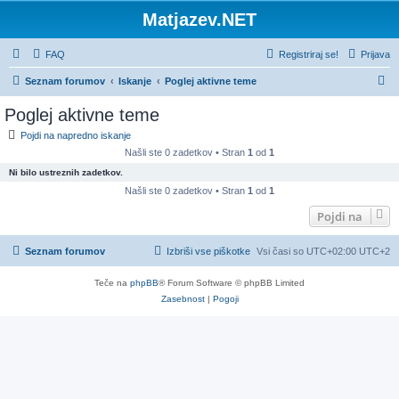
Matjazev.NET
FAQ
Registriraj se!
Prijava
I
Seznam forumov
Iskanje
Poglej aktivne teme
s
Poglej aktivne teme
k
Pojdi na napredno iskanje
a
Našli ste 0 zadetkov • Stran
1
od
1
n
Ni bilo ustreznih zadetkov.
j
Našli ste 0 zadetkov • Stran
1
od
1
e
Pojdi na
Seznam forumov
Izbriši vse piškotke
Vsi časi so UTC+02:00 UTC+2
Teče na
phpBB
® Forum Software © phpBB Limited
Zasebnost
|
Pogoji