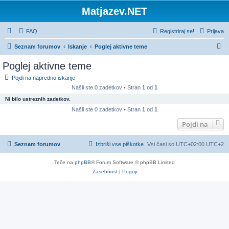
Matjazev.NET
FAQ
Registriraj se!
Prijava
I
Seznam forumov
Iskanje
Poglej aktivne teme
s
Poglej aktivne teme
k
Pojdi na napredno iskanje
a
Našli ste 0 zadetkov • Stran
1
od
1
n
Ni bilo ustreznih zadetkov.
j
Našli ste 0 zadetkov • Stran
1
od
1
e
Pojdi na
Seznam forumov
Izbriši vse piškotke
Vsi časi so UTC+02:00 UTC+2
Teče na
phpBB
® Forum Software © phpBB Limited
Zasebnost
|
Pogoji