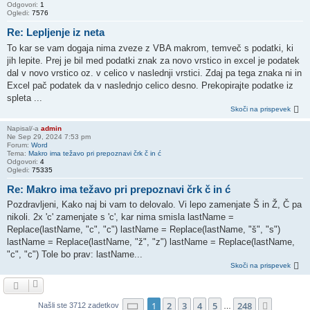
Odgovori:
1
Ogledi:
7576
Re: Lepljenje iz neta
To kar se vam dogaja nima zveze z VBA makrom, temveč s podatki, ki
jih lepite. Prej je bil med podatki znak za novo vrstico in excel je podatek
dal v novo vrstico oz. v celico v naslednji vrstici. Zdaj pa tega znaka ni in
Excel pač podatek da v naslednjo celico desno. Prekopirajte podatke iz
spleta ...
Skoči na prispevek
Napisal/-a
admin
Ne Sep 29, 2024 7:53 pm
Forum:
Word
Tema:
Makro ima težavo pri prepoznavi črk č in ć
Odgovori:
4
Ogledi:
75335
Re: Makro ima težavo pri prepoznavi črk č in ć
Pozdravljeni, Kako naj bi vam to delovalo. Vi lepo zamenjate Š in Ž, Č pa
nikoli. 2x 'c' zamenjate s 'c', kar nima smisla lastName =
Replace(lastName, "c", "c") lastName = Replace(lastName, "š", "s")
lastName = Replace(lastName, "ž", "z") lastName = Replace(lastName,
"c", "c") Tole bo prav: lastName...
Skoči na prispevek
Stran
1
od
248
1
2
3
4
5
248
Nasledn
Našli ste 3712 zadetkov
…