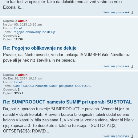
- to kar tudi vi opisujete Tako da določite eno ali več vrstic na vrhu
Excela, k...
Skoči na prispevek
Napisal/-a
admin
Ne Jan 05, 2025 10:19 am
Forum:
Excel
Tema:
Pogojno oblikovanje ne deluje
Odgovori:
2
Ogledi:
11139
Re: Pogojno oblikovanje ne deluje
Pravite, da iščete besede, vendar funkcija ISNUMBER išče številke oz.
pove ali je nek niz številka in ne beseda.
Skoči na prispevek
Napisal/-a
admin
Če Dec 26, 2024 10:17 am
Forum:
Excel
Tema:
SUMPRODUCT namesto SUMIF pri uporabi SUBTOTAL
Odgovori:
3
Ogledi:
32791
Re: SUMPRODUCT namesto SUMIF pri uporabi SUBTOTAL
Da, pot z uporabo funkcije SUMPRODUCT je pravilna. Vendar bi jaz to
naredil v dveh korakih. V prvem koraku bi originalni tabeli dodal še eno
kolono v kateri bi bila zapisana 1, v kolikor je vrstica vidna, sicer bi bila v
njej zapisana 0. To dosežete s takšno funkcijo: =SUBTOTAL(3;
OFFSET($D$3; ROW(D...
Skoči na prispevek