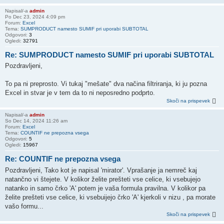
Napisal/-a
admin
Po Dec 23, 2024 4:09 pm
Forum:
Excel
Tema:
SUMPRODUCT namesto SUMIF pri uporabi SUBTOTAL
Odgovori:
3
Ogledi:
32791
Re: SUMPRODUCT namesto SUMIF pri uporabi SUBTOTAL
Pozdravljeni,
To pa ni preprosto. Vi tukaj "mešate" dva načina filtriranja, ki ju pozna
Excel in stvar je v tem da to ni neposredno podprto.
Skoči na prispevek
Napisal/-a
admin
So Dec 14, 2024 11:26 am
Forum:
Excel
Tema:
COUNTIF ne prepozna vsega
Odgovori:
5
Ogledi:
15967
Re: COUNTIF ne prepozna vsega
Pozdravljeni, Tako kot je napisal 'mirator'. Vprašanje ja nemreč kaj
natančno vi štejete. V kolikor želite prešteti vse celice, ki vsebujejo
natanko in samo črko 'A' potem je vaša formula pravilna. V kolikor pa
želite prešteti vse celice, ki vsebuijejo črko 'A' kjerkoli v nizu , pa morate
vašo formu...
Skoči na prispevek