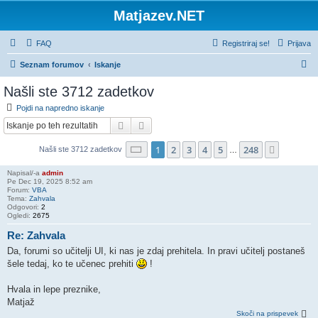
Matjazev.NET
FAQ
Registriraj se!
Prijava
I
Seznam forumov
Iskanje
s
Našli ste 3712 zadetkov
k
Pojdi na napredno iskanje
a
Iskanje
Napredno iskanje
n
Stran
1
od
248
1
2
3
4
5
248
Nasledn
Našli ste 3712 zadetkov
j
…
e
Napisal/-a
admin
Pe Dec 19, 2025 8:52 am
Forum:
VBA
Tema:
Zahvala
Odgovori:
2
Ogledi:
2675
Re: Zahvala
Da, forumi so učitelji UI, ki nas je zdaj prehitela. In pravi učitelj postaneš
šele tedaj, ko te učenec prehiti
!
Hvala in lepe preznike,
Matjaž
Skoči na prispevek