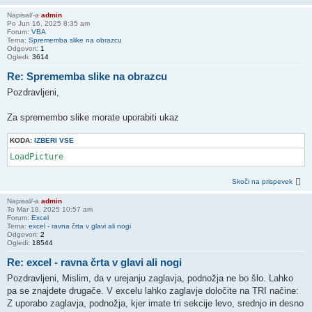
Napisal/-a
admin
Po Jun 16, 2025 8:35 am
Forum:
VBA
Tema:
Sprememba slike na obrazcu
Odgovori:
1
Ogledi:
3614
Re: Sprememba slike na obrazcu
Pozdravljeni,
Za spremembo slike morate uporabiti ukaz
KODA:
IZBERI VSE
LoadPicture
Skoči na prispevek
Napisal/-a
admin
To Mar 18, 2025 10:57 am
Forum:
Excel
Tema:
excel - ravna črta v glavi ali nogi
Odgovori:
2
Ogledi:
18544
Re: excel - ravna črta v glavi ali nogi
Pozdravljeni, Mislim, da v urejanju zaglavja, podnožja ne bo šlo. Lahko
pa se znajdete drugače. V excelu lahko zaglavje določite na TRI načine:
Z uporabo zaglavja, podnožja, kjer imate tri sekcije levo, srednjo in desno