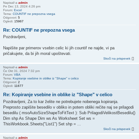
Napisal/-a
admin
Pe Dec 13, 2024 4:26 pm
Forum:
Excel
Tema:
COUNTIF ne prepozna vsega
Odgovori:
5
Ogledi:
15967
Re: COUNTIF ne prepozna vsega
Pozdravljeni,
Napišite par primerov vsebin celic ki jih countif ne najde, vi pa
pričakujete, da bi jih moral upoštevati.
Skoči na prispevek
Napisal/-a
admin
Če Okt 31, 2024 7:32 pm
Forum:
VBA
Tema:
Kopiranje vsebine in oblike iz "Shape" v celico
Odgovori:
2
Ogledi:
11677
Re: Kopiranje vsebine in oblike iz "Shape" v celico
Pozdravljeni, Za to kar želite ne potrebujete nobenega kopiranja.
Preprosto zapišite besedilo v obliko in potem obliki rečite naj se prilagodi
besedilu ( msoAutoSizeShapeToFitText ): Sub PrilagodiVelikostBesedilu()
Dim shp As Shape Dim ws As Worksheet Set ws =
ThisWorkbook.Sheets("List1") Set shp = ...
Skoči na prispevek
Napisal/-a
admin