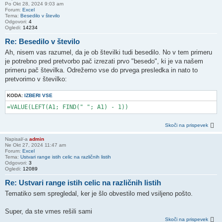
Po Okt 28, 2024 9:03 am
Forum:
Excel
Tema:
Besedilo v število
Odgovori:
4
Ogledi:
14234
Re: Besedilo v število
Ah, nisem vas razumel, da je ob številki tudi besedilo. No v tem primeru
je potrebno pred pretvorbo pač izrezati prvo "besedo", ki je va našem
primeru pač številka. Odrežemo vse do prvega presledka in nato to
pretvorimo v številko:
KODA:
IZBERI VSE
Skoči na prispevek
Napisal/-a
admin
Ne Okt 27, 2024 11:47 am
Forum:
Excel
Tema:
Ustvari range istih celic na različnih listih
Odgovori:
3
Ogledi:
12089
Re: Ustvari range istih celic na različnih listih
Tematiko sem spregledal, ker je šlo obvestilo med vsiljeno pošto.
Super, da ste vmes rešili sami
Skoči na prispevek